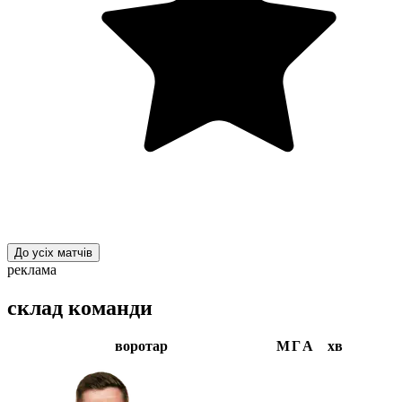
До усіх матчів
реклама
склад команди
воротар
М
Г
А
хв