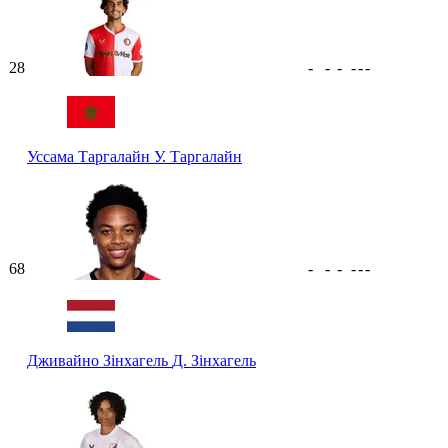
28
-
-
-
-
-
-
Уссама Таргалайн
У. Таргалайн
68
-
-
-
-
-
-
Дживайно Зінхагель
Д. Зінхагель