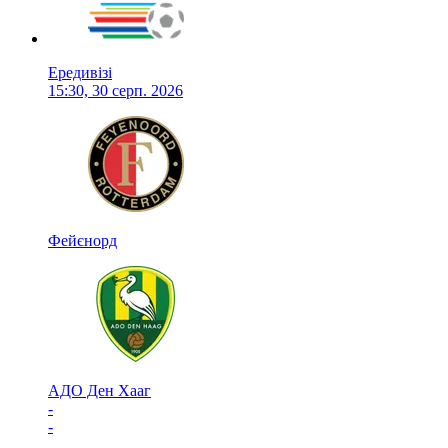
Ередивізі
15:30, 30 серп. 2026
Фейєнорд
АДО Ден Хааг
-
-