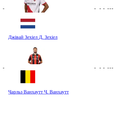
-
-
-
-
-
-
-
Джівай Зехіел
Д. Зехіел
-
-
-
-
-
-
-
Чарльз Ванхаутт
Ч. Ванхаутт