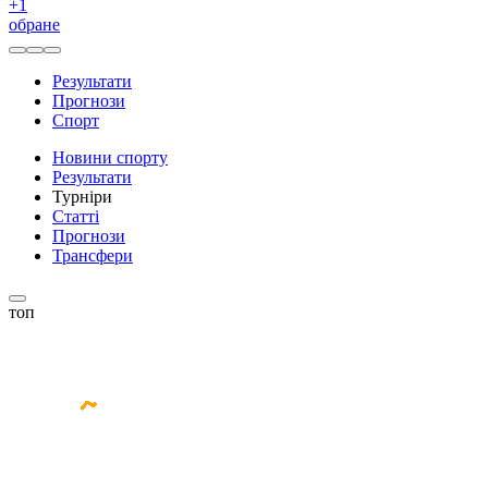
+
1
обране
Результати
Прогнози
Спорт
Новини спорту
Результати
Турніри
Статті
Прогнози
Трансфери
топ