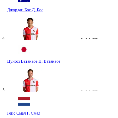
Джордан Бос
Д. Бос
4
-
-
-
-
-
-
Цуйосі Ватанабе
Ц. Ватанабе
5
-
-
-
-
-
-
Гейс Смал
Г. Смал