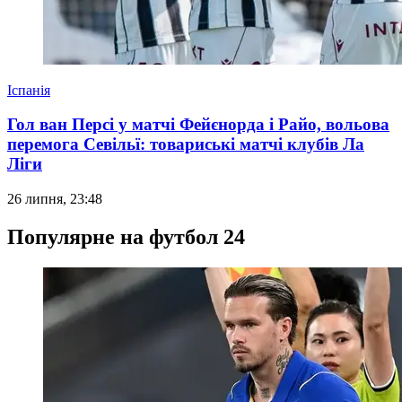
Іспанія
Гол ван Персі у матчі Фейєнорда і Райо, вольова
перемога Севільї: товариські матчі клубів Ла
Ліги
26 липня, 23:48
Популярне на футбол 24