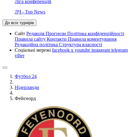
Ліга конференцій
ЛЧ - Top News
До всіх турнірів
Сайт
Редакція
Прогнози
Політика конфіденційності
Правила сайту
Контакти
Правила коментування
Редакційна політика
Структура власності
Соціальні мережі
facebook
x
youtube
instagram
telegram
viber
Футбол 24
Нідерланди
Фейєнорд