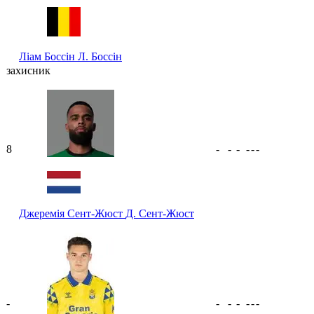
Ліам Боссін
Л. Боссін
захисник
8
-
-
-
-
-
-
Джеремія Сент-Жюст
Д. Сент-Жюст
-
-
-
-
-
-
-