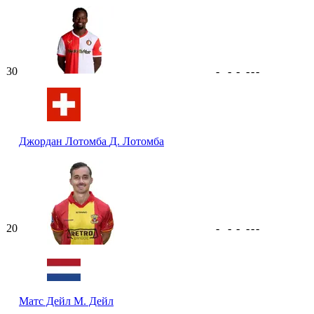
30
-
-
-
-
-
-
Джордан Лотомба
Д. Лотомба
20
-
-
-
-
-
-
Матс Дейл
М. Дейл