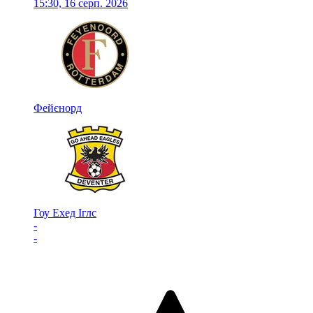
15:30, 16 серп. 2026
Фейєнорд
Гоу Ехед Іглс
-
-