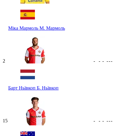
Міка Мармоль
М. Мармоль
2
-
-
-
-
-
-
Барт Ньївкоп
Б. Ньївкоп
15
-
-
-
-
-
-