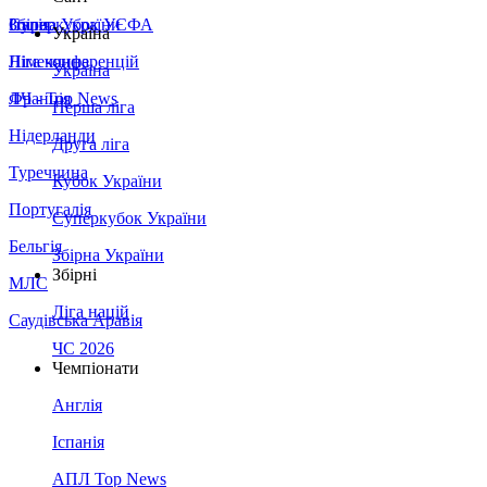
Збірна України
Італія
Суперкубок УЄФА
Україна
Німеччина
Ліга конференцій
Україна
Франція
ЛЧ - Top News
Перша ліга
Нідерланди
Друга ліга
Туреччина
Кубок України
Португалія
Суперкубок України
Бельгія
Збірна України
Збірні
МЛС
Ліга націй
Саудівська Аравія
ЧС 2026
Чемпіонати
Англія
Іспанія
АПЛ Top News