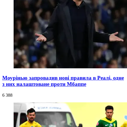
Моурінью запровадив нові правила в Реалі, одне
з них налаштоване проти Мбаппе
6 388