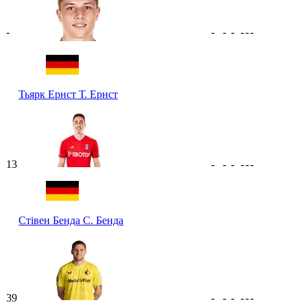
-
-
-
-
-
-
-
Тьярк Ернст
Т. Ернст
13
-
-
-
-
-
-
Стівен Бенда
С. Бенда
39
-
-
-
-
-
-