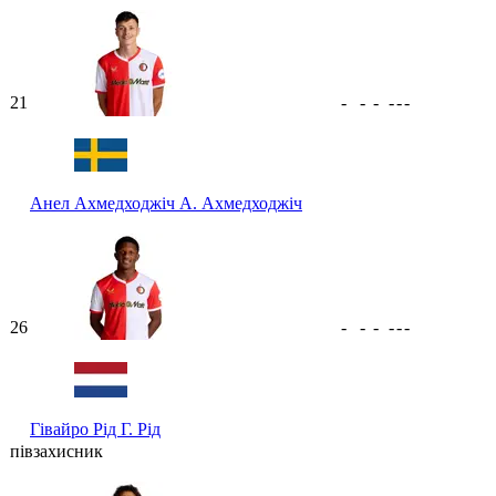
21
-
-
-
-
-
-
Анел Ахмедходжіч
А. Ахмедходжіч
26
-
-
-
-
-
-
Гівайро Рід
Г. Рід
півзахисник