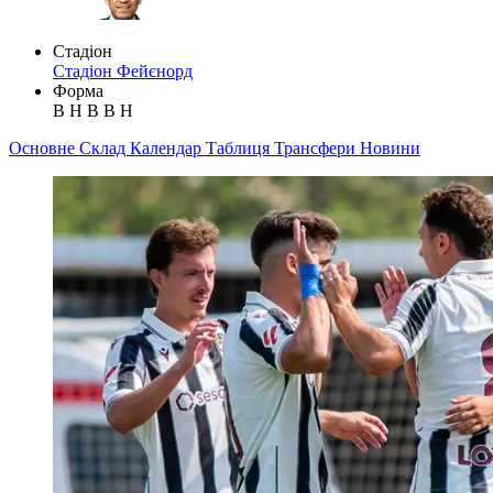
Стадіон
Стадіон Фейєнорд
Форма
В
Н
В
В
Н
Основне
Склад
Календар
Таблиця
Трансфери
Новини