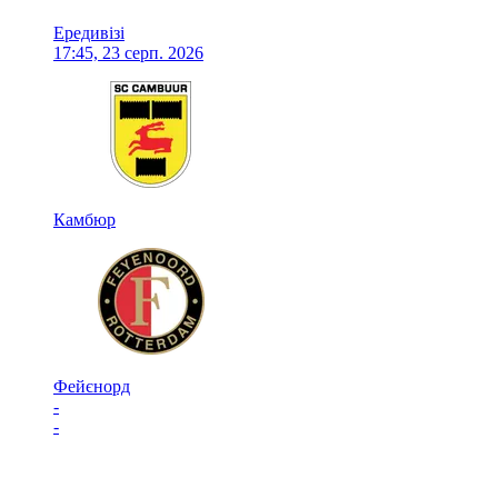
Ередивізі
17:45, 23 серп. 2026
Камбюр
Фейєнорд
-
-