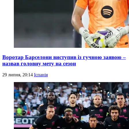
Воротар Барселони виступив із гучною заявою –
назвав головну мету на сезон
29 липня, 20:14
Іспанія