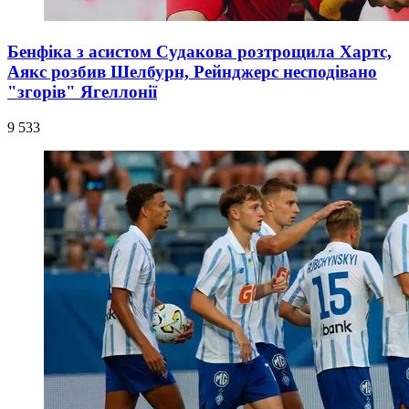
Бенфіка з асистом Судакова розтрощила Хартс,
Аякс розбив Шелбурн, Рейнджерс несподівано
"згорів" Ягеллонії
9 533