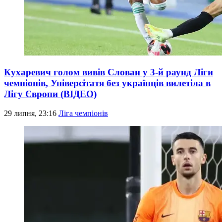
Кухаревич голом вивів Слован у 3-й раунд Ліги
чемпіонів, Універсітатя без українців вилетіла в
Лігу Європи (ВІДЕО)
29 липня, 23:16
Ліга чемпіонів