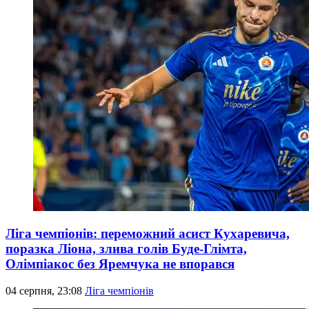
Ліга чемпіонів: переможний асист Кухаревича,
поразка Ліона, злива голів Буде-Глімта,
Олімпіакос без Яремчука не впорався
04 серпня, 23:08
Ліга чемпіонів