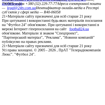
конференцій
79008
Телефон +380 (32) 229-77-77
Адреса електронної пошти
—
legal@24tv.com.ua
Ідентифікатор онлайн-медіа в Реєстрі
суб’єктів у сфері медіа — R40-06058
21+
Матеріали сайту призначені для осіб старше 21 року
При цитуванні і використанні будь-яких матеріалів посилання
на "Футбол 24" обов'язкове. При цитуванні і використанні в
мережі Інтернет гіперпосилання на сайт
football24.ua
обов'язкове. Матеріали зі знаком "Спецпроект",
"Партнерський матеріал", "Реклама", "Новини компаній"
публікуємо на правах реклами.
21+
Матеріали сайту призначені для осіб старше 21 року
Усi права захищенi. © 2005 -
2026
, ПрАТ "Телерадіокомпанія
Люкс". "Футбол 24".