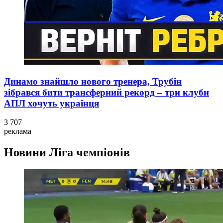
Динамо знайшло нового тренера, Трубін
зібрався бити трансферний рекорд – три клуби
АПЛ хочуть українця
3 707
реклама
Новини
Ліга чемпіонів