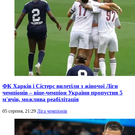
ФК Харків і Сістерс вилетіли з жіночої Ліги
чемпіонів – віце-чемпіон України пропустив 5
м'ячів, можлива реабілітація
05 серпня, 21:29
Ліга чемпіонів