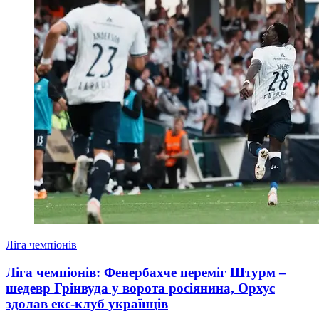
Ліга чемпіонів
Ліга чемпіонів: Фенербахче переміг Штурм –
шедевр Грінвуда у ворота росіянина, Орхус
здолав екс-клуб українців