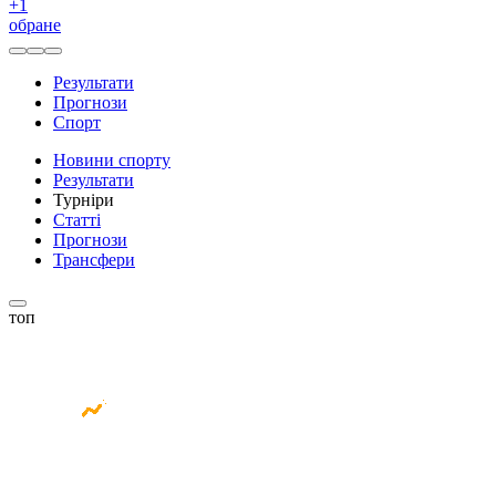
+
1
обране
Результати
Прогнози
Спорт
Новини спорту
Результати
Турніри
Статті
Прогнози
Трансфери
топ