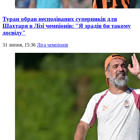
Туран обрав несподіваних суперників для
Шахтаря в Лізі чемпіонів: "Я зрадів би такому
досвіду"
31 липня, 15:36
Ліга чемпіонів