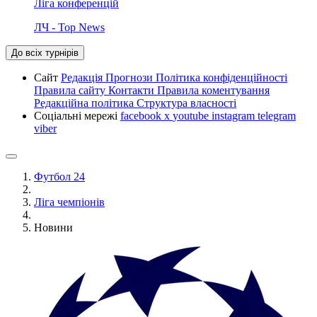
Ліга конференцій
ЛЧ - Top News
До всіх турнірів
Сайт
Редакція
Прогнози
Політика конфіденційності
Правила сайту
Контакти
Правила коментування
Редакційна політика
Структура власності
Соціальні мережі
facebook
x
youtube
instagram
telegram
viber
Футбол 24
Ліга чемпіонів
Новини