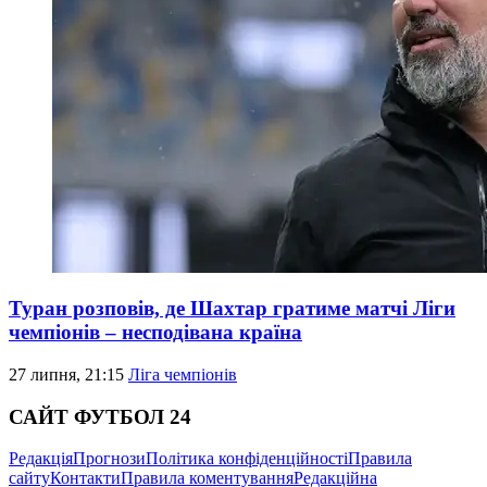
Туран розповів, де Шахтар гратиме матчі Ліги
чемпіонів – несподівана країна
27 липня, 21:15
Ліга чемпіонів
САЙТ ФУТБОЛ 24
Редакція
Прогнози
Політика конфіденційності
Правила
сайту
Контакти
Правила коментування
Редакційна