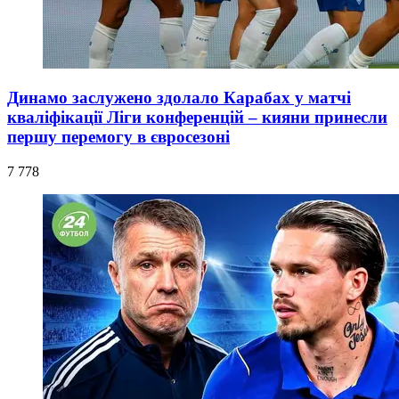
Динамо заслужено здолало Карабах у матчі
кваліфікації Ліги конференцій – кияни принесли
першу перемогу в євросезоні
7 778