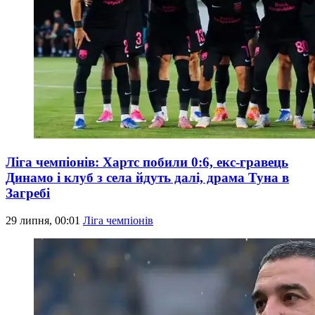
Ліга чемпіонів: Хартс побили 0:6, екс-гравець
Динамо і клуб з села йдуть далі, драма Туна в
Загребі
29 липня, 00:01
Ліга чемпіонів