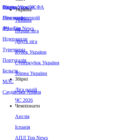
Збірна України
Італія
Суперкубок УЄФА
Україна
Німеччина
Ліга конференцій
Україна
Франція
ЛЧ - Top News
Перша ліга
Нідерланди
Друга ліга
Туреччина
Кубок України
Португалія
Суперкубок України
Бельгія
Збірна України
Збірні
МЛС
Ліга націй
Саудівська Аравія
ЧС 2026
Чемпіонати
Англія
Іспанія
АПЛ Top News