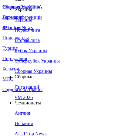
Сборная Украины
Италия
Суперкубок УЕФА
Украина
Германия
Лига конференций
Украина
Франция
ЛЧ - Top News
Первая лига
Нидерланды
Вторая лига
Турция
Кубок Украины
Португалия
Суперкубок Украины
Бельгия
Сборная Украины
Сборные
МЛС
Лига наций
Саудовская Аравия
ЧМ 2026
Чемпионаты
Англия
Испания
АПЛ Top News