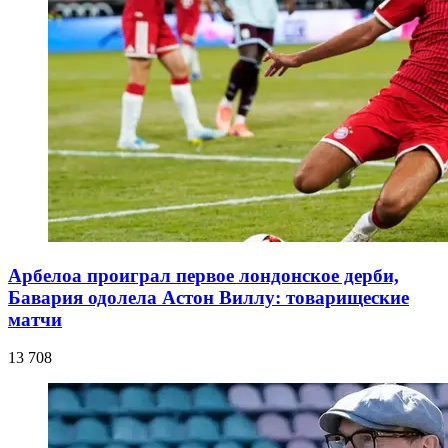
Арбелоа проиграл первое лондонское дерби,
Бавария одолела Астон Виллу: товарищеские
матчи
13 708