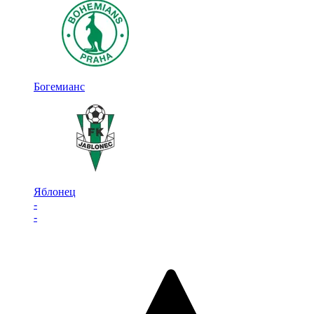
Богемианс
Яблонец
-
-