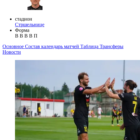
стадион
Стршельнице
Форма
В
В
В
В
П
Основное
Состав
календарь матчей
Таблица
Трансферы
Новости