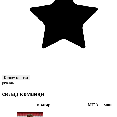
К всем матчам
реклама
склад команди
вратарь
М
Г
А
мин