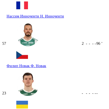
Нассим Инноченти
Н. Инноченти
57
2
-
-
-
-
96
ʼ
Филип Новак
Ф. Новак
23
-
-
-
-
-
-