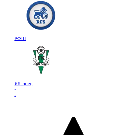
РФШ
Яблонец
-
-