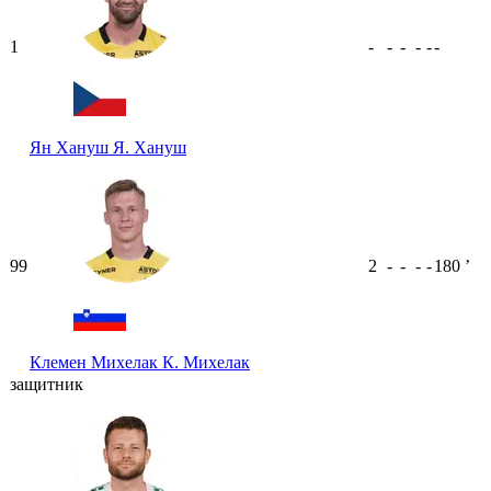
1
-
-
-
-
-
-
Ян Хануш
Я. Хануш
99
2
-
-
-
-
180
ʼ
Клемен Михелак
К. Михелак
защитник