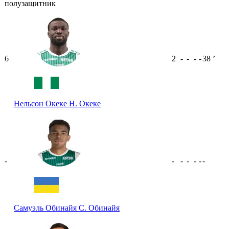
полузащитник
6
2
-
-
-
-
38
ʼ
Нельсон Океке
Н. Океке
-
-
-
-
-
-
-
Самуэль Обинайя
С. Обинайя