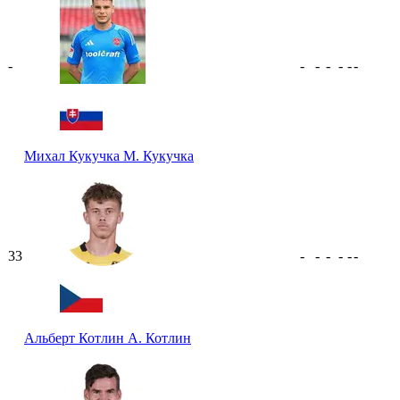
-
-
-
-
-
-
-
Михал Кукучка
М. Кукучка
33
-
-
-
-
-
-
Альберт Котлин
А. Котлин