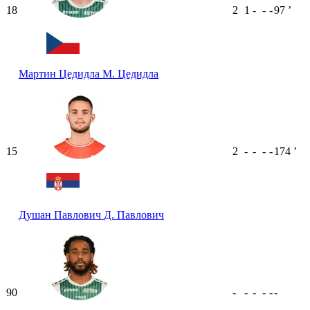
18
2
1
-
-
-
97
ʼ
Мартин Цедидла
М. Цедидла
15
2
-
-
-
-
174
ʼ
Душан Павлович
Д. Павлович
90
-
-
-
-
-
-