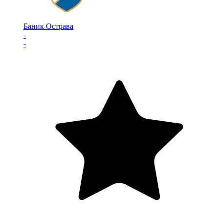
Баник Острава
-
-