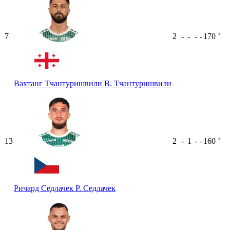
7
2
-
-
-
-
170
ʼ
Вахтанг Тчантуришвили
В. Тчантуришвили
13
2
-
1
-
-
160
ʼ
Ричард Седлачек
Р. Седлачек