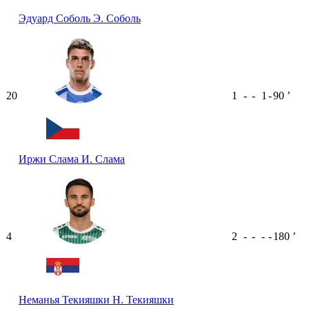
Эдуард Соболь
Э. Соболь
20
1
-
-
1
-
90
ʼ
Иржи Слама
И. Слама
4
2
-
-
-
-
180
ʼ
Неманья Текияшки
Н. Текияшки