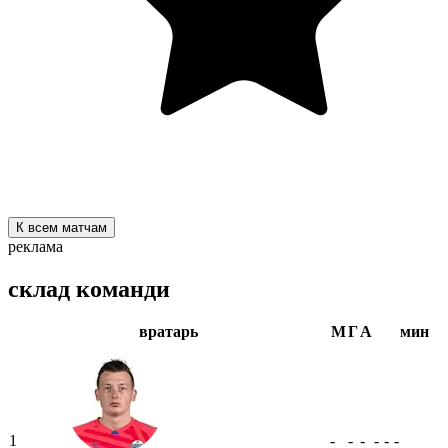
К всем матчам
реклама
склад команди
вратарь
М
Г
А
мин
1
-
-
-
-
-
-