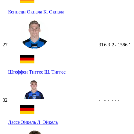
Кеннеди Окпала
К. Окпала
27
31
6
3
2
-
1586
ʼ
Штеффен Тиггес
Ш. Тиггес
32
-
-
-
-
-
-
Лассе Эйкель
Л. Эйкель