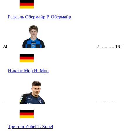
Рафаэль Обермайр
Р. Обермайр
24
2
-
-
-
-
16
ʼ
Никлас Мор
Н. Мор
-
-
-
-
-
-
-
Тристан Zobel
Т. Zobel