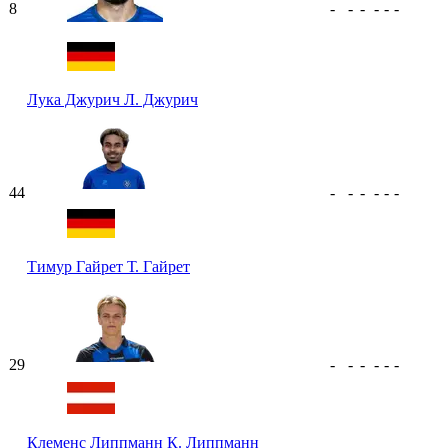
8
-
-
-
-
-
-
Лука Джурич
Л. Джурич
44
-
-
-
-
-
-
Тимур Гайрет
Т. Гайрет
29
-
-
-
-
-
-
Клеменс Липпманн
К. Липпманн