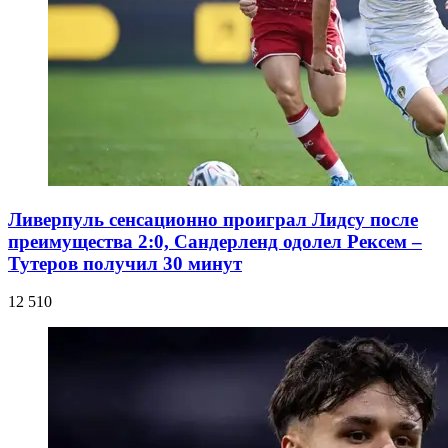
Ливерпуль сенсационно проиграл Лидсу после
преимущества 2:0, Сандерленд одолел Рексем –
Тутеров получил 30 минут
12 510