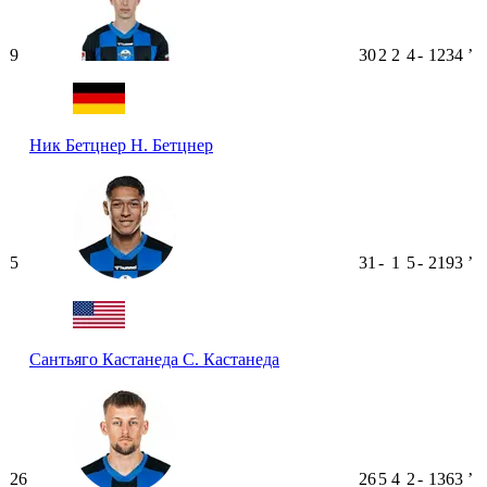
9
30
2
2
4
-
1234
ʼ
Ник Бетцнер
Н. Бетцнер
5
31
-
1
5
-
2193
ʼ
Сантьяго Кастанеда
С. Кастанеда
26
26
5
4
2
-
1363
ʼ