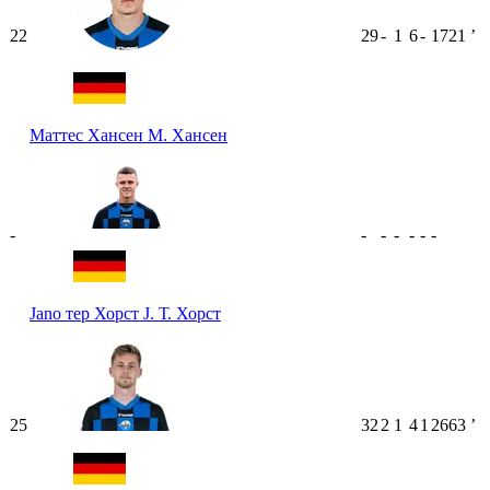
22
29
-
1
6
-
1721
ʼ
Маттес Хансен
М. Хансен
-
-
-
-
-
-
-
Jano тер Хорст
J. Т. Хорст
25
32
2
1
4
1
2663
ʼ