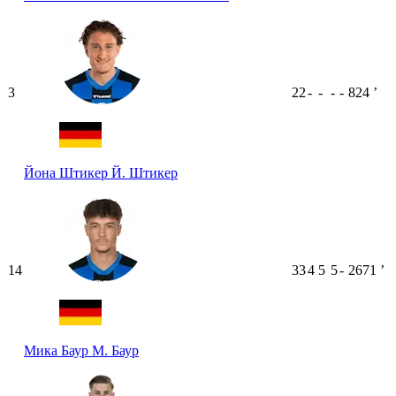
3
22
-
-
-
-
824
ʼ
Йона Штикер
Й. Штикер
14
33
4
5
5
-
2671
ʼ
Мика Баур
М. Баур