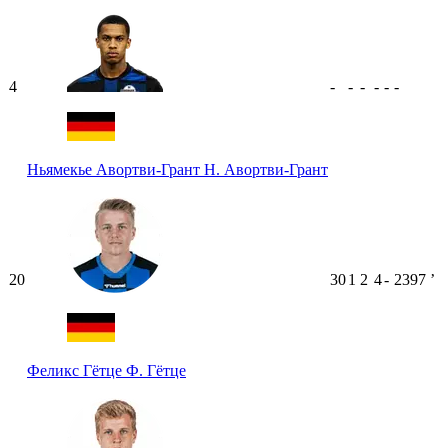
4
-
-
-
-
-
-
Ньямекье Авортви-Грант
Н. Авортви-Грант
20
30
1
2
4
-
2397
ʼ
Феликс Гётце
Ф. Гётце