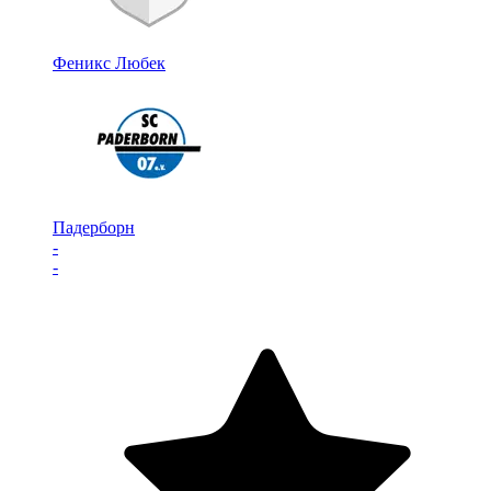
Феникс Любек
Падерборн
-
-