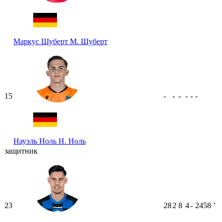
Маркус Шуберт
М. Шуберт
15
-
-
-
-
-
-
Науэль Ноль
Н. Ноль
защитник
23
28
2
8
4
-
2458
ʼ