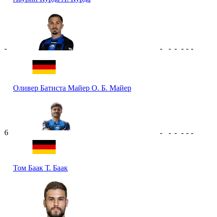
-
-
-
-
-
-
-
Оливер Батиста Майер
О. Б. Майер
6
-
-
-
-
-
-
Том Баак
Т. Баак