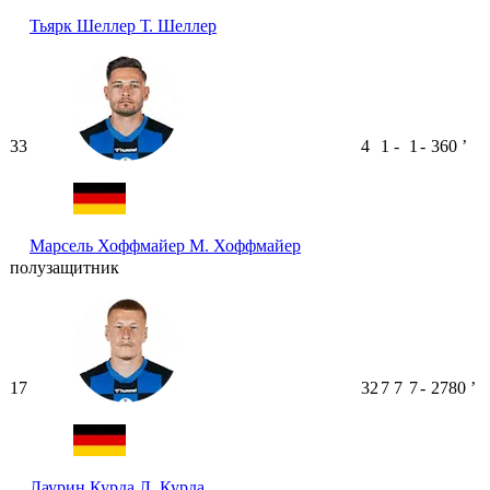
Тьярк Шеллер
Т. Шеллер
33
4
1
-
1
-
360
ʼ
Марсель Хоффмайер
М. Хоффмайер
полузащитник
17
32
7
7
7
-
2780
ʼ
Лаурин Курда
Л. Курда