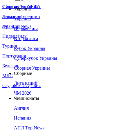
Сборная Украины
Италия
Суперкубок УЕФА
Украина
Германия
Лига конференций
Украина
Франция
ЛЧ - Top News
Первая лига
Нидерланды
Вторая лига
Турция
Кубок Украины
Португалия
Суперкубок Украины
Бельгия
Сборная Украины
Сборные
МЛС
Лига наций
Саудовская Аравия
ЧМ 2026
Чемпионаты
Англия
Испания
АПЛ Top News