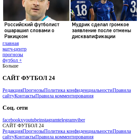
главная
матч-центр
прогнозы
футбол +
Больше
САЙТ ФУТБОЛ 24
Редакция
Прогнозы
Политика конфиденциальности
Правила
сайту
Контакты
Правила комментирования
Соц. сети
facebook
x
youtube
instagram
telegram
viber
САЙТ ФУТБОЛ 24
Редакция
Прогнозы
Политика конфиденциальности
Правила
сайту
Контакты
Правила комментирования