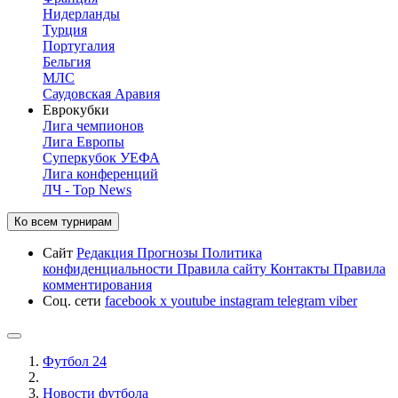
Нидерланды
Турция
Португалия
Бельгия
МЛС
Саудовская Аравия
Еврокубки
Лига чемпионов
Лига Европы
Суперкубок УЕФА
Лига конференций
ЛЧ - Top News
Ко всем турнирам
Сайт
Редакция
Прогнозы
Политика
конфиденциальности
Правила сайту
Контакты
Правила
комментирования
Соц. сети
facebook
x
youtube
instagram
telegram
viber
Футбол 24
Новости футбола