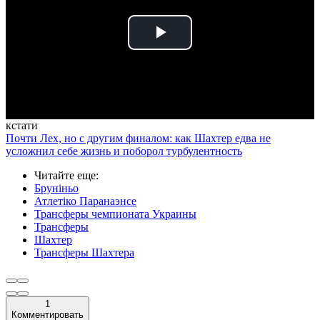
Play
Video
кстати
Почти Лех, но с другим финалом: как Шахтер едва не
усложнил себе жизнь и поборол турбулентность
Читайте еще
:
Бруніньо
Атлетіко Паранаэнсе
Трансферы чемпионата Украины
Трансферы
Шахтер
Трансферы Шахтера
1
Комментировать