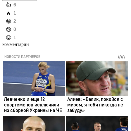
️👍
6
️🔥
1
️😄
2
️😢
0
️🤬
1
комментарии