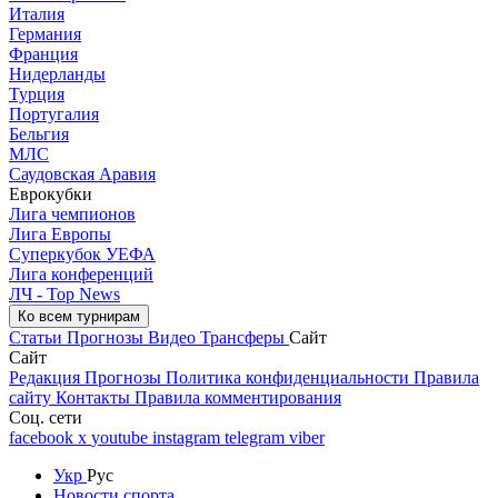
Италия
Германия
Франция
Нидерланды
Турция
Португалия
Бельгия
МЛС
Саудовская Аравия
Еврокубки
Лига чемпионов
Лига Европы
Суперкубок УЕФА
Лига конференций
ЛЧ - Top News
Ко всем турнирам
Статьи
Прогнозы
Видео
Трансферы
Сайт
Сайт
Редакция
Прогнозы
Политика конфиденциальности
Правила
сайту
Контакты
Правила комментирования
Соц. сети
facebook
x
youtube
instagram
telegram
viber
Укр
Рус
Новости спорта