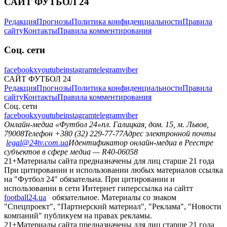
САЙТ ФУТБОЛ 24
Редакция
Прогнозы
Политика конфиденциальности
Правила
сайту
Контакты
Правила комментирования
Соц. сети
facebook
x
youtube
instagram
telegram
viber
САЙТ ФУТБОЛ 24
Редакция
Прогнозы
Политика конфиденциальности
Правила
сайту
Контакты
Правила комментирования
Соц. сети
facebook
x
youtube
instagram
telegram
viber
Онлайн-медиа «Футбол 24»
пл. Галицкая, дом. 15, м. Львов,
79008
Телефон +380 (32) 229-77-77
Адрес электронной почты
legal@24tv.com.ua
Идентификатор онлайн-медиа в Реестре
субъектов в сфере медиа — R40-06058
21+
Материалы сайта предназначены для лиц старше 21 года
При цитировании и использовании любых материалов ссылка
на "Футбол 24" обязательна. При цитировании и
использовании в сети Интернет гиперссылка на сайтт
football24.ua
обязательное. Материалы со знаком
"Спецпроект", "Партнерский материал", "Реклама", "Новости
компаний" публикуем на правах рекламы.
21+
Материалы сайта предназначены для лиц старше 21 года