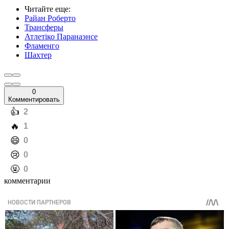
Читайте еще
:
Райан Роберто
Трансферы
Атлетіко Паранаэнсе
Фламенго
Шахтер
0
Комментировать
️👍
2
️🔥
1
️😄
0
️😢
0
️🤬
0
комментарии