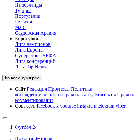
Нидерланды
Турция
Португалия
Бельгия
МЛС
Саудовская Аравия
Еврокубки
Лига чемпионов
Лига Европы
Суперкубок УЕФА
Лига конференций
ЛЧ - Top News
Ко всем турнирам
Сайт
Редакция
Прогнозы
Политика
конфиденциальности
Правила сайту
Контакты
Правила
комментирования
Соц. сети
facebook
x
youtube
instagram
telegram
viber
Футбол 24
Новости футбола