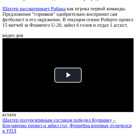
Шахтер рассматривает Райана
как игрока первой команды.
Предложение "горняков" одобрительно воспринял сам
футболист и его окружение. В текущем сезоне Роберто провел
15 матчей за Фламенго U-20, забил 6 голов и отдал 1 ассист.
видео дня
Play
Video
кстати
Шахтер полурезервным составом победил Кудривку –
Бондаренко привез и забил гол, Феррейра впервые отличился
в УПЛ