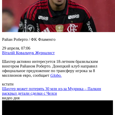
Райан Роберто / ФК Фламенго
29 апреля, 07:06
Віталій Ковальчук
Журналист
Шахтер активно интересуется 18-летним бразильским
вингером Райаном Роберто. Донецкий клуб направил
официальное предложение по трансферу игрока за 8
миллионов евро, сообщает
Globo.
кстати
Шахтер может потерять 30 млн из-за Мудрика – Палкин
раскрыл детали сделки с Челси
видео дня