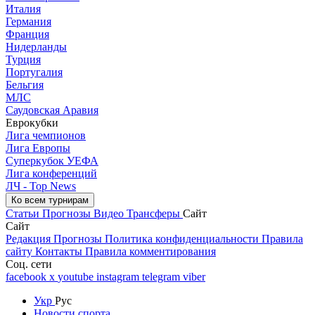
Италия
Германия
Франция
Нидерланды
Турция
Португалия
Бельгия
МЛС
Саудовская Аравия
Еврокубки
Лига чемпионов
Лига Европы
Суперкубок УЕФА
Лига конференций
ЛЧ - Top News
Ко всем турнирам
Статьи
Прогнозы
Видео
Трансферы
Сайт
Сайт
Редакция
Прогнозы
Политика конфиденциальности
Правила
сайту
Контакты
Правила комментирования
Соц. сети
facebook
x
youtube
instagram
telegram
viber
Укр
Рус
Новости спорта