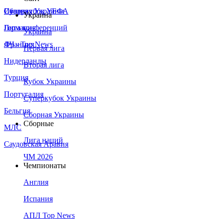
Сборная Украины
Италия
Суперкубок УЕФА
Украина
Германия
Лига конференций
Украина
Франция
ЛЧ - Top News
Первая лига
Нидерланды
Вторая лига
Турция
Кубок Украины
Португалия
Суперкубок Украины
Бельгия
Сборная Украины
Сборные
МЛС
Лига наций
Саудовская Аравия
ЧМ 2026
Чемпионаты
Англия
Испания
АПЛ Top News