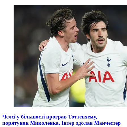
Челсі у більшості програв Тоттенхему,
порятунок Миколенка, Інтер здолав Манчестер