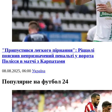
"Припустився легкого пірнання": Ріццолі
пояснив непризначений пенальті у ворота
Полісся в матчі з Карпатами
08.08.2025, 06:00
Україна
Популярне на футбол 24