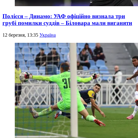
Полісся – Динамо: УАФ офіційно визнала три
грубі помилки суддів – Біловара мали виганяти
12 березня, 13:35
Україна