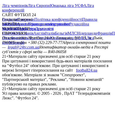
Ліга чемпіонів
Ліга Європи
Юнацька ліга УЄФА
Ліга
конференцій
САЙТ ФУТБОЛ 24
Редакція
Соціальні мережі
Прогнози
Політика конфіденційності
Правила
сайту
facebook
УКРАЇНА
Контакти
x
youtube
Правила коментування
instagram
telegram
viber
Редакційна
політика
Україна
ЧЕМПІОНАТИ
Перша ліга
Структура власності
Друга ліга
Німеччина
ЄВРОКУБКИ
Іспанія
Англія
Італія
Бельгія
МЛС
Нідерланди
Франція
П
Ліга чемпіонів
Онлайн-медіа «Футбол 24»
Ліга Європи
Юнацька ліга УЄФА
пл. Галицька, буд. 15, м. Львів,
Ліга
конференцій
79008
Телефон +380 (32) 229-77-77
Адреса електронної пошти
—
legal@24tv.com.ua
Ідентифікатор онлайн-медіа в Реєстрі
суб’єктів у сфері медіа — R40-06058
21+
Матеріали сайту призначені для осіб старше 21 року
При цитуванні і використанні будь-яких матеріалів посилання
на "Футбол 24" обов'язкове. При цитуванні і використанні в
мережі Інтернет гіперпосилання на сайт
football24.ua
обов'язкове. Матеріали зі знаком "Спецпроект",
"Партнерський матеріал", "Реклама", "Новини компаній"
публікуємо на правах реклами.
21+
Матеріали сайту призначені для осіб старше 21 року
Усi права захищенi. © 2005 -
2026
, ПрАТ "Телерадіокомпанія
Люкс". "Футбол 24".