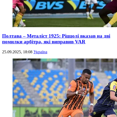
Полтава – Металіст 1925: Ріццолі вказав на дві
помилки арбітра, які виправив VAR
25.09.2025, 18:08
Україна