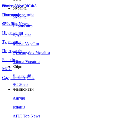
Збірна України
Італія
Суперкубок УЄФА
Україна
Німеччина
Ліга конференцій
Україна
Франція
ЛЧ - Top News
Перша ліга
Нідерланди
Друга ліга
Туреччина
Кубок України
Португалія
Суперкубок України
Бельгія
Збірна України
Збірні
МЛС
Ліга націй
Саудівська Аравія
ЧС 2026
Чемпіонати
Англія
Іспанія
АПЛ Top News