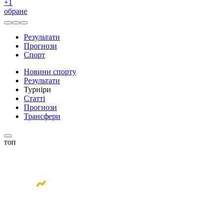
+
1
обране
Результати
Прогнози
Спорт
Новини спорту
Результати
Турніри
Статті
Прогнози
Трансфери
топ