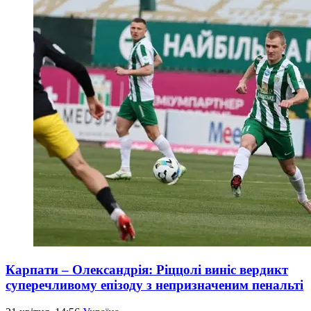
Карпати – Олександрія: Ріццолі виніс вердикт
суперечливому епізоду з непризначеним пенальті