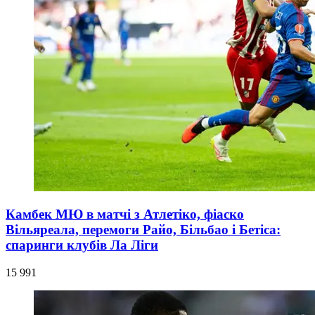
Камбек МЮ в матчі з Атлетіко, фіаско
Вільяреала, перемоги Райо, Більбао і Бетіса:
спаринги клубів Ла Ліги
15 991