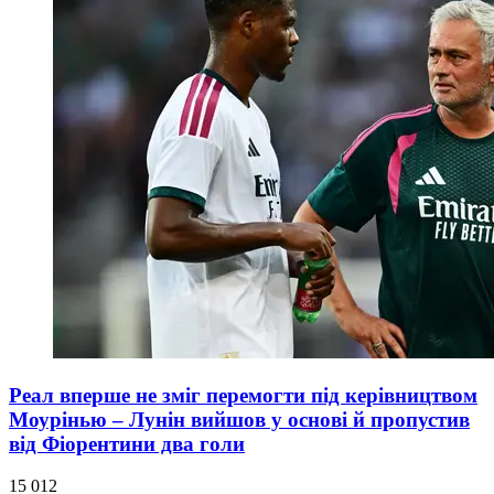
Реал вперше не зміг перемогти під керівництвом
Моурінью – Лунін вийшов у основі й пропустив
від Фіорентини два голи
15 012