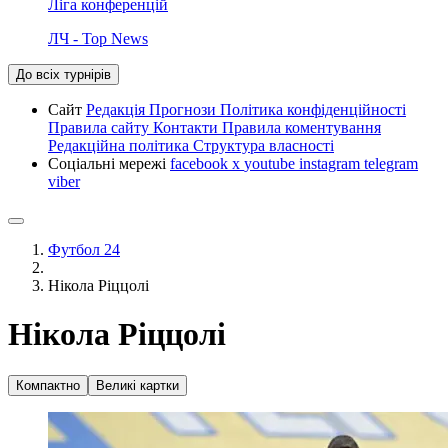
Ліга конференцій
ЛЧ - Top News
До всіх турнірів
Сайт
Редакція
Прогнози
Політика конфіденційності
Правила сайту
Контакти
Правила коментування
Редакційна політика
Структура власності
Соціальні мережі
facebook
x
youtube
instagram
telegram
viber
Футбол 24
Нікола Ріццолі
Нікола Ріццолі
Компактно
Великі картки