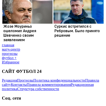
главная
матч-центр
прогнозы
футбол +
Избранное
САЙТ ФУТБОЛ 24
Редакция
Прогнозы
Политика конфиденциальности
Правила
сайту
Контакты
Правила комментирования
Редакционная
политика
Структура собственности
Соц. сети