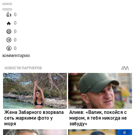
️👍
0
️🔥
0
️😄
0
️😢
0
️🤬
0
комментарии