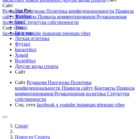
Сайт
Укр
Рус
Редакция
Прогнозы
Политика конфиденциальности
Правила
Футбол
сайту
Контакты
Правила комментирования
Редакционная
Бокс
политика
Структура собственности
Тенис
Соц. сети
Биатлон
facebook
x
youtube
instagram
telegram
viber
Легкая атлетика
Футзал
Баскетбол
Хокей
Волейбол
Другие виды спорта
Сайт
Сайт
Редакция
Прогнозы
Политика
конфиденциальности
Правила сайту
Контакты
Правила
комментирования
Редакционная политика
Структура
собственности
Соц. сети
facebook
x
youtube
instagram
telegram
viber
Спорт
Новости Cпорта