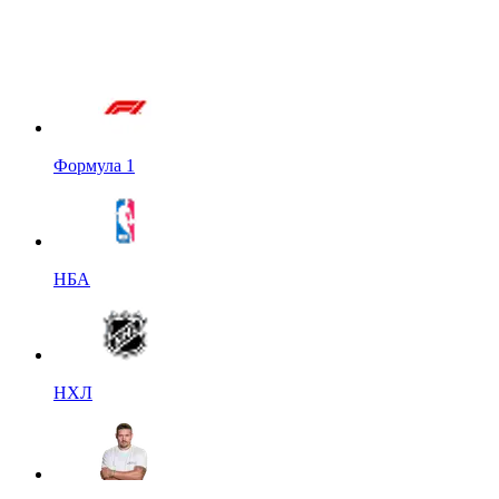
Формула 1
НБА
НХЛ