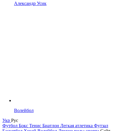
Александр Усик
Волейбол
Укр
Рус
Футбол
Бокс
Тенис
Биатлон
Легкая атлетика
Футзал
Баскетбол
Хокей
Волейбол
Другие виды спорта
Сайт