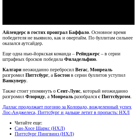
Video
Айлендерс в гостях проиграл Баффало
. Основное время
победителя не выявило, как и овертайм. По буллитам сильнее
оказался аутсайдер.
Еще одна нью-йоркская команда –
Рейнджерс
– в серии
штрафных бросков победила
Филадельфию
.
Калгари
неожиданно перебросил
Вегас
,
Монреаль
разгромил
Питтсбург
, а
Бостон
в серии буллитов уступил
Ванкуверу
.
Также стоит упомянуть о
Сент-Луис
, который неожиданно
разгромил
Флориду
, а
Монреаль
разобрался
с Питтсбургом
.
Даллас продолжает погоню за Колорадо, вожделенный успех
Лос-Анджелеса, Питтсбург и дальше летит в пропасть: НХЛ
Читайте еще
:
Сан-Хосе Шаркс (НХЛ)
Питтсбург Пингвинз (НХЛ)