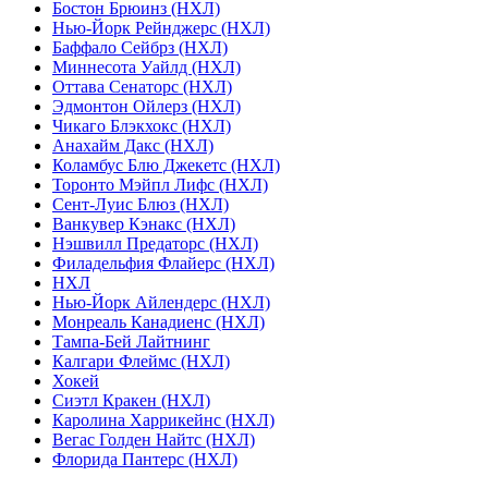
Бостон Брюинз (НХЛ)
Нью-Йорк Рейнджерс (НХЛ)
Баффало Сейбрз (НХЛ)
Миннесота Уайлд (НХЛ)
Оттава Сенаторс (НХЛ)
Эдмонтон Ойлерз (НХЛ)
Чикаго Блэкхокс (НХЛ)
Анахайм Дакс (НХЛ)
Коламбус Блю Джекетс (НХЛ)
Торонто Мэйпл Лифс (НХЛ)
Сент-Луис Блюз (НХЛ)
Ванкувер Кэнакс (НХЛ)
Нэшвилл Предаторс (НХЛ)
Филадельфия Флайерс (НХЛ)
НХЛ
Нью-Йорк Айлендерс (НХЛ)
Монреаль Канадиенс (НХЛ)
Тампа-Бей Лайтнинг
Калгари Флеймс (НХЛ)
Хокей
Сиэтл Кракен (НХЛ)
Каролина Харрикейнс (НХЛ)
Вегас Голден Найтс (НХЛ)
Флорида Пантерс (НХЛ)