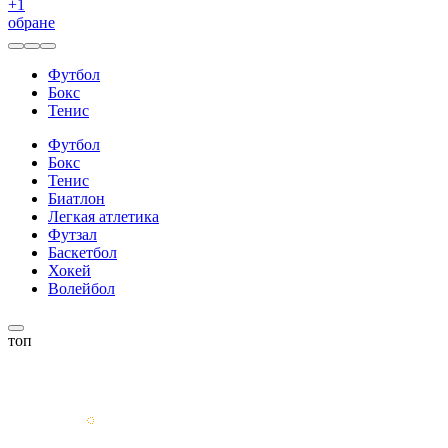
+
1
обране
Футбол
Бокс
Тенис
Футбол
Бокс
Тенис
Биатлон
Легкая атлетика
Футзал
Баскетбол
Хокей
Волейбол
топ