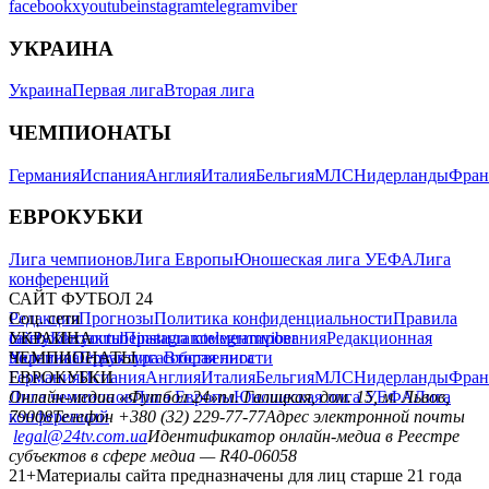
facebook
x
youtube
instagram
telegram
viber
УКРАИНА
Украина
Первая лига
Вторая лига
ЧЕМПИОНАТЫ
Германия
Испания
Англия
Италия
Бельгия
МЛС
Нидерланды
Фран
ЕВРОКУБКИ
Лига чемпионов
Лига Европы
Юношеская лига УЕФА
Лига
конференций
САЙТ ФУТБОЛ 24
Редакция
Соц. сети
Прогнозы
Политика конфиденциальности
Правила
сайту
facebook
УКРАИНА
Контакты
x
youtube
Правила комментирования
instagram
telegram
viber
Редакционная
политика
Украина
ЧЕМПИОНАТЫ
Первая лига
Структура собственности
Вторая лига
Германия
ЕВРОКУБКИ
Испания
Англия
Италия
Бельгия
МЛС
Нидерланды
Фран
Лига чемпионов
Онлайн-медиа «Футбол 24»
Лига Европы
пл. Галицкая, дом. 15, м. Львов,
Юношеская лига УЕФА
Лига
конференций
79008
Телефон +380 (32) 229-77-77
Адрес электронной почты
legal@24tv.com.ua
Идентификатор онлайн-медиа в Реестре
субъектов в сфере медиа — R40-06058
21+
Материалы сайта предназначены для лиц старше 21 года