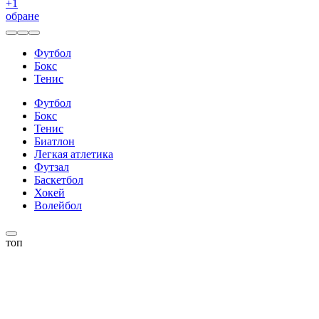
+
1
обране
Футбол
Бокс
Тенис
Футбол
Бокс
Тенис
Биатлон
Легкая атлетика
Футзал
Баскетбол
Хокей
Волейбол
топ