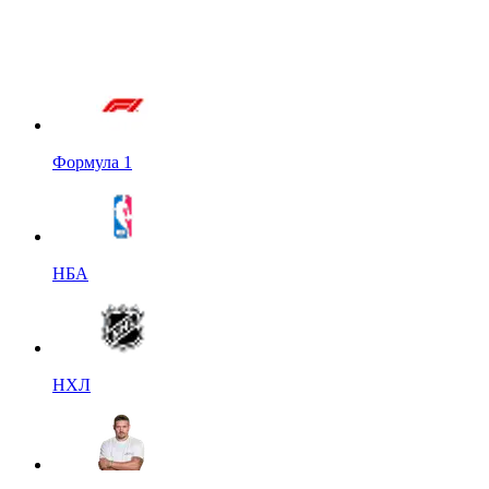
Формула 1
НБА
НХЛ