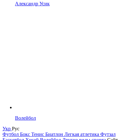
Александр Усик
Волейбол
Укр
Рус
Футбол
Бокс
Тенис
Биатлон
Легкая атлетика
Футзал
Баскетбол
Хокей
Волейбол
Другие виды спорта
Сайт