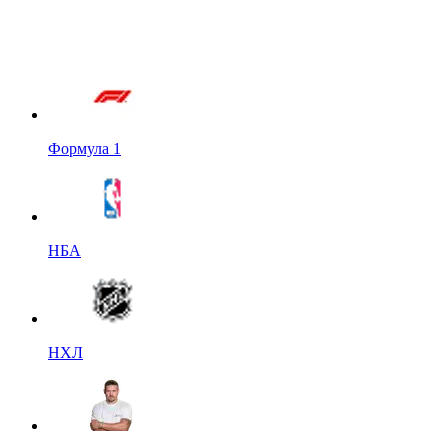
Формула 1
НБА
НХЛ