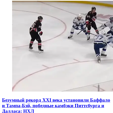
Безумный рекорд XXI века установили Баффало
и Тампа-Бэй, победные камбэки Питтсбурга и
Далласа: НХЛ