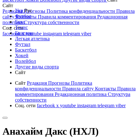
Сайт
Укр
Рус
Редакция
Прогнозы
Политика конфиденциальности
Правила
Футбол
сайту
Контакты
Правила комментирования
Редакционная
Бокс
политика
Структура собственности
Тенис
Соц. сети
Биатлон
facebook
x
youtube
instagram
telegram
viber
Легкая атлетика
Футзал
Баскетбол
Хокей
Волейбол
Другие виды спорта
Сайт
Сайт
Редакция
Прогнозы
Политика
конфиденциальности
Правила сайту
Контакты
Правила
комментирования
Редакционная политика
Структура
собственности
Соц. сети
facebook
x
youtube
instagram
telegram
viber
Анахайм Дакс (НХЛ)