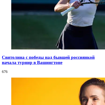
Свитолина с победы над бывшей россиянкой
начала турнир в Вашингтоне
676