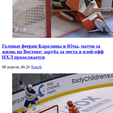
Голевые феерии Каролины и Юты, матчи за
жизнь на Востоке: заруба за места в плей-офф
НХЛ продолжается
08 апреля, 06:20
Хокей