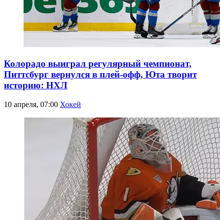
Колорадо выиграл регулярный чемпионат,
Питтсбург вернулся в плей-офф, Юта творит
историю: НХЛ
10 апреля, 07:00
Хокей