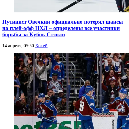
Путинист Овечкин официально потерял шансы
на плей-офф НХЛ – определены все участники
борьбы за Кубок Стэнли
14 апреля, 05:50
Хокей