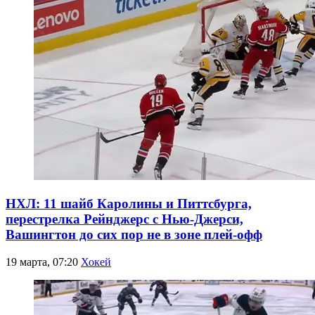
НХЛ: 11 шайб Каролины и Питтсбурга,
перестрелка Рейнджерс с Нью-Джерси,
Вашингтон до сих пор не в зоне плей-офф
19 марта, 07:20
Хокей