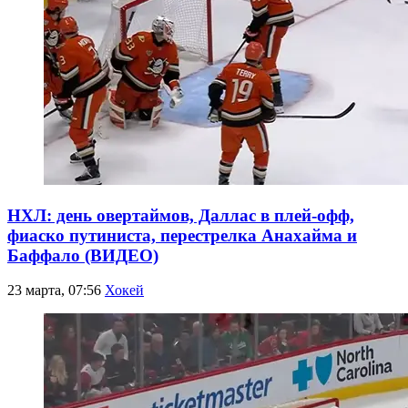
НХЛ: день овертаймов, Даллас в плей-офф,
фиаско путиниста, перестрелка Анахайма и
Баффало (ВИДЕО)
23 марта, 07:56
Хокей