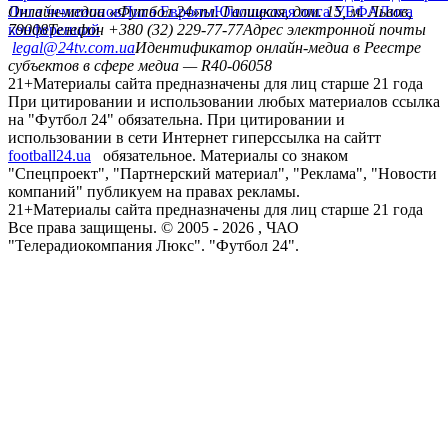
Лига чемпионов
Онлайн-медиа «Футбол 24»
Лига Европы
пл. Галицкая, дом. 15, м. Львов,
Юношеская лига УЕФА
Лига
конференций
79008
Телефон +380 (32) 229-77-77
Адрес электронной почты
legal@24tv.com.ua
Идентификатор онлайн-медиа в Реестре
субъектов в сфере медиа — R40-06058
21+
Материалы сайта предназначены для лиц старше 21 года
При цитировании и использовании любых материалов ссылка
на "Футбол 24" обязательна. При цитировании и
использовании в сети Интернет гиперссылка на сайтт
football24.ua
обязательное. Материалы со знаком
"Спецпроект", "Партнерский материал", "Реклама", "Новости
компаний" публикуем на правах рекламы.
21+
Материалы сайта предназначены для лиц старше 21 года
Все права защищены. © 2005 -
2026
, ЧАО
"Телерадиокомпания Люкс". "Футбол 24".