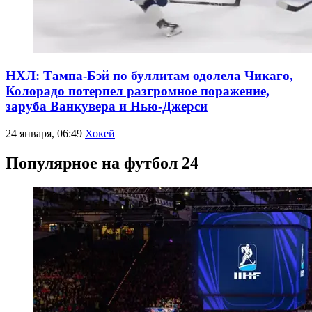
НХЛ: Тампа-Бэй по буллитам одолела Чикаго,
Колорадо потерпел разгромное поражение,
заруба Ванкувера и Нью-Джерси
24 января, 06:49
Хокей
Популярное на футбол 24