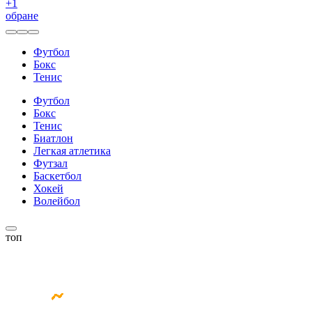
+
1
обране
Футбол
Бокс
Тенис
Футбол
Бокс
Тенис
Биатлон
Легкая атлетика
Футзал
Баскетбол
Хокей
Волейбол
топ