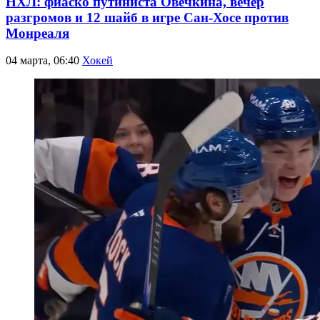
НХЛ: фиаско путиниста Овечкина, вечер
разгромов и 12 шайб в игре Сан-Хосе против
Монреаля
04 марта, 06:40
Хокей