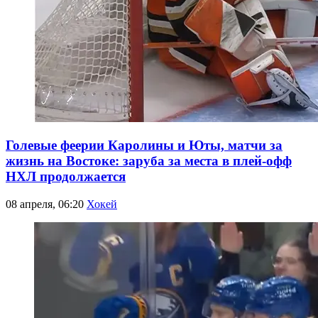
Голевые феерии Каролины и Юты, матчи за
жизнь на Востоке: заруба за места в плей-офф
НХЛ продолжается
08 апреля, 06:20
Хокей