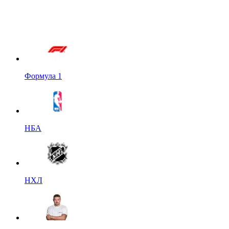
Формула 1
НБА
НХЛ