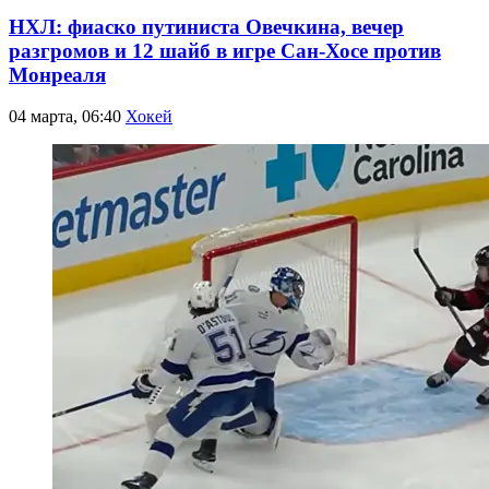
НХЛ: фиаско путиниста Овечкина, вечер
разгромов и 12 шайб в игре Сан-Хосе против
Монреаля
04 марта, 06:40
Хокей