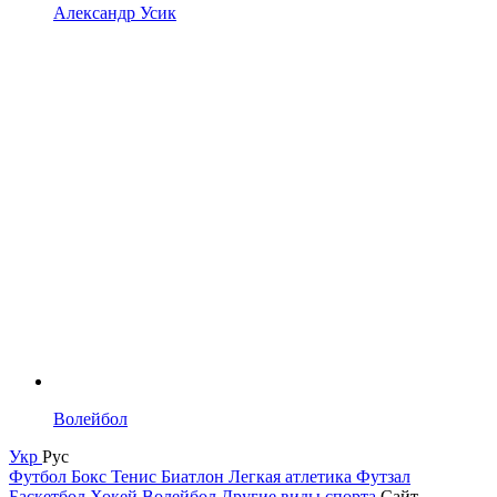
Александр Усик
Волейбол
Укр
Рус
Футбол
Бокс
Тенис
Биатлон
Легкая атлетика
Футзал
Баскетбол
Хокей
Волейбол
Другие виды спорта
Сайт