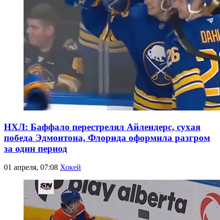
НХЛ: Баффало перестрелял Айлендерс, сухая
победа Эдмонтона, Флорида оформила разгром
за один период
01 апреля, 07:08
Хокей