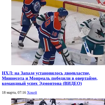
НХЛ: на Западе установилось двоевластие,
Миннесота и Монреаль победили в овертайме,
командный успех Эдмонтона (ВИДЕО)
18 марта, 07:16
Хокей