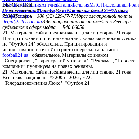
Германия
ЕВРОКУБКИ
Испания
Англия
Италия
Бельгия
МЛС
Нидерланды
Фран
Лига чемпионов
Онлайн-медиа «Футбол 24»
Лига Европы
пл. Галицкая, дом. 15, м. Львов,
Юношеская лига УЕФА
Лига
конференций
79008
Телефон +380 (32) 229-77-77
Адрес электронной почты
legal@24tv.com.ua
Идентификатор онлайн-медиа в Реестре
субъектов в сфере медиа — R40-06058
21+
Материалы сайта предназначены для лиц старше 21 года
При цитировании и использовании любых материалов ссылка
на "Футбол 24" обязательна. При цитировании и
использовании в сети Интернет гиперссылка на сайтт
football24.ua
обязательное. Материалы со знаком
"Спецпроект", "Партнерский материал", "Реклама", "Новости
компаний" публикуем на правах рекламы.
21+
Материалы сайта предназначены для лиц старше 21 года
Все права защищены. © 2005 -
2026
, ЧАО
"Телерадиокомпания Люкс". "Футбол 24".