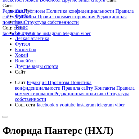
Сайт
Укр
Рус
Редакция
Прогнозы
Политика конфиденциальности
Правила
Футбол
сайту
Контакты
Правила комментирования
Редакционная
Бокс
политика
Структура собственности
Тенис
Соц. сети
Биатлон
facebook
x
youtube
instagram
telegram
viber
Легкая атлетика
Футзал
Баскетбол
Хокей
Волейбол
Другие виды спорта
Сайт
Сайт
Редакция
Прогнозы
Политика
конфиденциальности
Правила сайту
Контакты
Правила
комментирования
Редакционная политика
Структура
собственности
Соц. сети
facebook
x
youtube
instagram
telegram
viber
Флорида Пантерс (НХЛ)