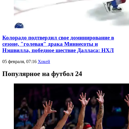
Колорадо подтвердил свое доминирование в
сезоне, "голевая" драка Миннесоты и
Нэшвилла, победное шествие Далласа: НХЛ
05 февраля, 07:16
Хокей
Популярное на футбол 24