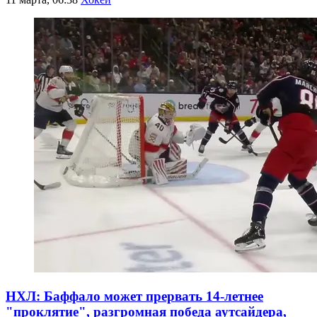
НХЛ: Баффало может прервать 14-летнее
"проклятие", разгромная победа аутсайдера,