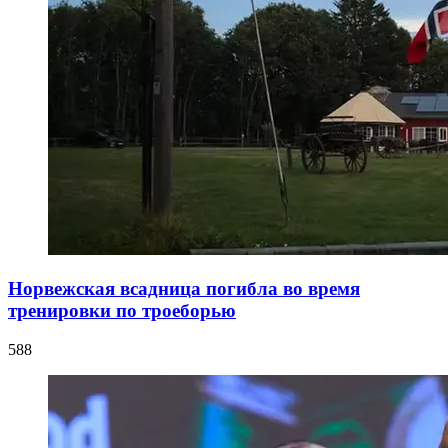
Норвежская всадница погибла во время
тренировки по троеборью
588