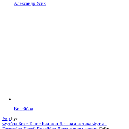
Александр Усик
Волейбол
Укр
Рус
Футбол
Бокс
Тенис
Биатлон
Легкая атлетика
Футзал
Баскетбол
Хокей
Волейбол
Другие виды спорта
Сайт