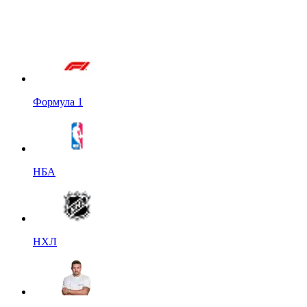
Формула 1
НБА
НХЛ