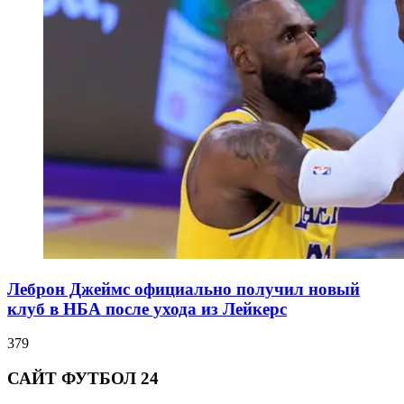
Леброн Джеймс официально получил новый
клуб в НБА после ухода из Лейкерс
379
САЙТ ФУТБОЛ 24