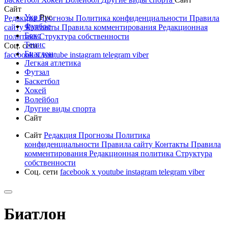
Сайт
Укр
Рус
Редакция
Прогнозы
Политика конфиденциальности
Правила
Футбол
сайту
Контакты
Правила комментирования
Редакционная
Бокс
политика
Структура собственности
Тенис
Соц. сети
Биатлон
facebook
x
youtube
instagram
telegram
viber
Легкая атлетика
Футзал
Баскетбол
Хокей
Волейбол
Другие виды спорта
Сайт
Сайт
Редакция
Прогнозы
Политика
конфиденциальности
Правила сайту
Контакты
Правила
комментирования
Редакционная политика
Структура
собственности
Соц. сети
facebook
x
youtube
instagram
telegram
viber
Биатлон