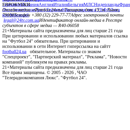
Германия
ЕВРОКУБКИ
Испания
Англия
Италия
Бельгия
МЛС
Нидерланды
Фран
Лига чемпионов
Онлайн-медиа «Футбол 24»
Лига Европы
пл. Галицкая, дом. 15, м. Львов,
Юношеская лига УЕФА
Лига
конференций
79008
Телефон +380 (32) 229-77-77
Адрес электронной почты
legal@24tv.com.ua
Идентификатор онлайн-медиа в Реестре
субъектов в сфере медиа — R40-06058
21+
Материалы сайта предназначены для лиц старше 21 года
При цитировании и использовании любых материалов ссылка
на "Футбол 24" обязательна. При цитировании и
использовании в сети Интернет гиперссылка на сайтт
football24.ua
обязательное. Материалы со знаком
"Спецпроект", "Партнерский материал", "Реклама", "Новости
компаний" публикуем на правах рекламы.
21+
Материалы сайта предназначены для лиц старше 21 года
Все права защищены. © 2005 -
2026
, ЧАО
"Телерадиокомпания Люкс". "Футбол 24".