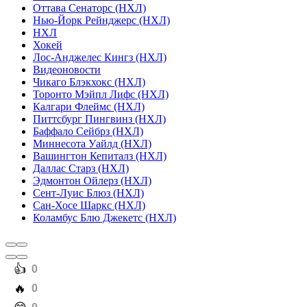
Оттава Сенаторс (НХЛ)
Нью-Йорк Рейнджерс (НХЛ)
НХЛ
Хокей
Лос-Анджелес Кингз (НХЛ)
Видеоновости
Чикаго Блэкхокс (НХЛ)
Торонто Мэйпл Лифс (НХЛ)
Калгари Флеймс (НХЛ)
Питтсбург Пингвинз (НХЛ)
Баффало Сейбрз (НХЛ)
Миннесота Уайлд (НХЛ)
Вашингтон Кепиталз (НХЛ)
Даллас Старз (НХЛ)
Эдмонтон Ойлерз (НХЛ)
Сент-Луис Блюз (НХЛ)
Сан-Хосе Шаркс (НХЛ)
Коламбус Блю Джекетс (НХЛ)
️👍
0
️🔥
0