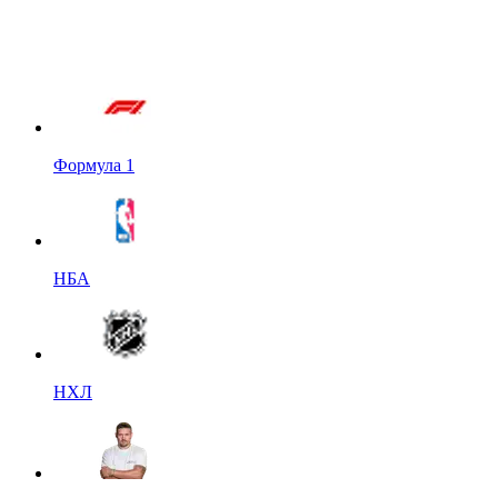
Формула 1
НБА
НХЛ