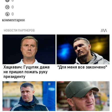
️😄
0
️😢
0
️🤬
0
комментарии