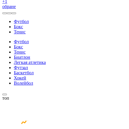
+
1
обране
Футбол
Бокс
Тенис
Футбол
Бокс
Тенис
Биатлон
Легкая атлетика
Футзал
Баскетбол
Хокей
Волейбол
топ