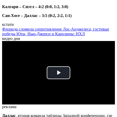
Калгари – Сиэтл – 4:2 (0:0, 1:2, 3:0)
Сан-Хосе – Даллас – 3:5 (0:2, 2:2, 1:1)
кстати
Флорида сломила сопротивление Лос-Анджелеса, гостевые
победы Юты, Нью-Джерси и Каролины: НХЛ
видео дня
Play
Video
реклама
Даллас
, вторая команда таблицы Западной конференции, где