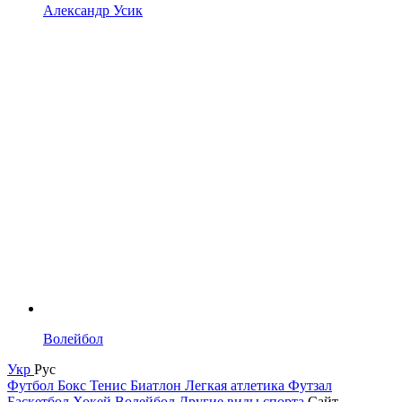
Александр Усик
Волейбол
Укр
Рус
Футбол
Бокс
Тенис
Биатлон
Легкая атлетика
Футзал
Баскетбол
Хокей
Волейбол
Другие виды спорта
Сайт