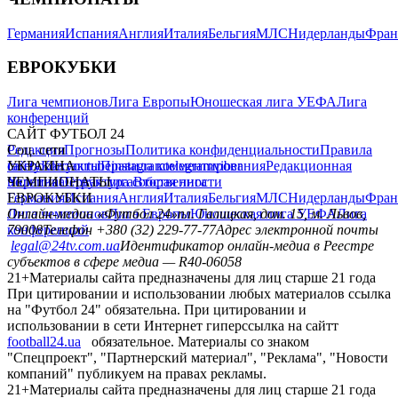
Германия
Испания
Англия
Италия
Бельгия
МЛС
Нидерланды
Фран
ЕВРОКУБКИ
Лига чемпионов
Лига Европы
Юношеская лига УЕФА
Лига
конференций
САЙТ ФУТБОЛ 24
Редакция
Соц. сети
Прогнозы
Политика конфиденциальности
Правила
сайту
facebook
УКРАИНА
Контакты
x
youtube
Правила комментирования
instagram
telegram
viber
Редакционная
политика
Украина
ЧЕМПИОНАТЫ
Первая лига
Структура собственности
Вторая лига
Германия
ЕВРОКУБКИ
Испания
Англия
Италия
Бельгия
МЛС
Нидерланды
Фран
Лига чемпионов
Онлайн-медиа «Футбол 24»
Лига Европы
пл. Галицкая, дом. 15, м. Львов,
Юношеская лига УЕФА
Лига
конференций
79008
Телефон +380 (32) 229-77-77
Адрес электронной почты
legal@24tv.com.ua
Идентификатор онлайн-медиа в Реестре
субъектов в сфере медиа — R40-06058
21+
Материалы сайта предназначены для лиц старше 21 года
При цитировании и использовании любых материалов ссылка
на "Футбол 24" обязательна. При цитировании и
использовании в сети Интернет гиперссылка на сайтт
football24.ua
обязательное. Материалы со знаком
"Спецпроект", "Партнерский материал", "Реклама", "Новости
компаний" публикуем на правах рекламы.
21+
Материалы сайта предназначены для лиц старше 21 года