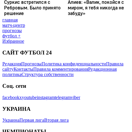
главная
матч-центр
прогнозы
футбол +
Избранное
САЙТ ФУТБОЛ 24
Редакция
Прогнозы
Политика конфиденциальности
Правила
сайту
Контакты
Правила комментирования
Редакционная
политика
Структура собственности
Соц. сети
facebook
x
youtube
instagram
telegram
viber
УКРАИНА
Украина
Первая лига
Вторая лига
ЧЕМПИОНАТЫ