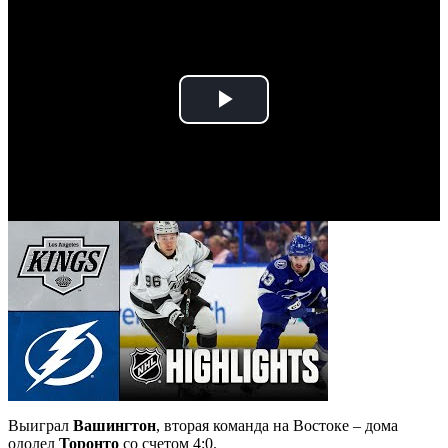
Play
Video
Выиграл
Вашингтон
, вторая команда на Востоке – дома
одолел
Торонто
со счетом 4:0.