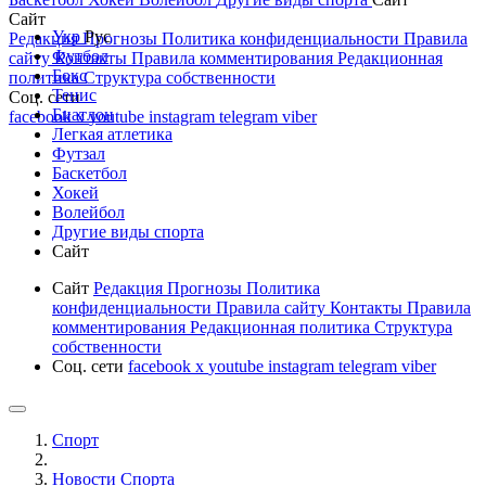
Сайт
Укр
Рус
Редакция
Прогнозы
Политика конфиденциальности
Правила
Футбол
сайту
Контакты
Правила комментирования
Редакционная
Бокс
политика
Структура собственности
Тенис
Соц. сети
Биатлон
facebook
x
youtube
instagram
telegram
viber
Легкая атлетика
Футзал
Баскетбол
Хокей
Волейбол
Другие виды спорта
Сайт
Сайт
Редакция
Прогнозы
Политика
конфиденциальности
Правила сайту
Контакты
Правила
комментирования
Редакционная политика
Структура
собственности
Соц. сети
facebook
x
youtube
instagram
telegram
viber
Спорт
Новости Cпорта