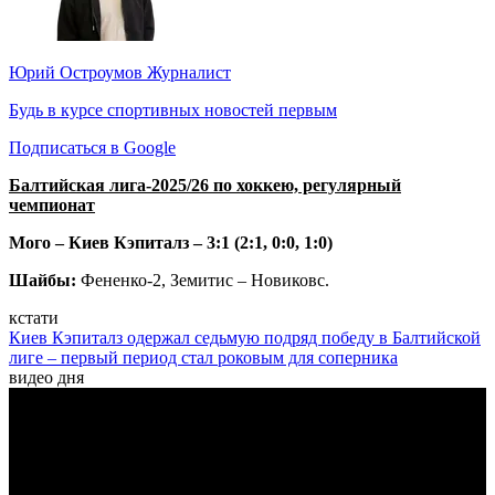
Юрий Остроумов
Журналист
Будь в курсе спортивных новостей первым
Подписаться в Google
Балтийская лига-2025/26 по хоккею, регулярный
чемпионат
Мого – Киев Кэпиталз – 3:1 (2:1, 0:0, 1:0)
Шайбы:
Фененко-2, Земитис – Новиковс.
кстати
Киев Кэпиталз одержал седьмую подряд победу в Балтийской
лиге – первый период стал роковым для соперника
видео дня