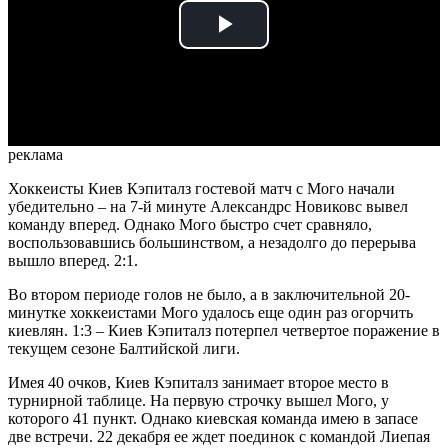
Play
Video
реклама
Хоккеисты Киев Кэпиталз гостевой матч с Мого начали
убедительно – на 7-й минуте Александрс Новиковс вывел
команду вперед. Однако Мого быстро счет сравняло,
воспользовавшись большинством, а незадолго до перерыва
вышло вперед. 2:1.
Во втором периоде голов не было, а в заключительной 20-
минутке хоккеистами Мого удалось еще один раз огорчить
киевлян. 1:3 – Киев Кэпиталз потерпел четвертое поражение в
текущем сезоне Балтийской лиги.
Имея 40 очков, Киев Кэпиталз занимает второе место в
турнирной таблице. На первую строчку вышел Мого, у
которого 41 пункт. Однако киевская команда имею в запасе
две встречи. 22 декабря ее ждет поединок с командой Лиепая