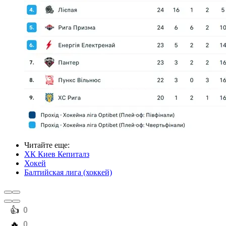
Читайте еще
:
ХК Киев Кепиталз
Хокей
Балтийская лига (хоккей)
️👍
0
️🔥
0