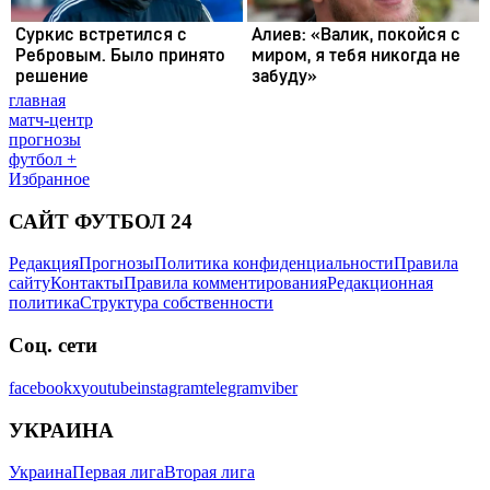
главная
матч-центр
прогнозы
футбол +
Избранное
САЙТ ФУТБОЛ 24
Редакция
Прогнозы
Политика конфиденциальности
Правила
сайту
Контакты
Правила комментирования
Редакционная
политика
Структура собственности
Соц. сети
facebook
x
youtube
instagram
telegram
viber
УКРАИНА
Украина
Первая лига
Вторая лига