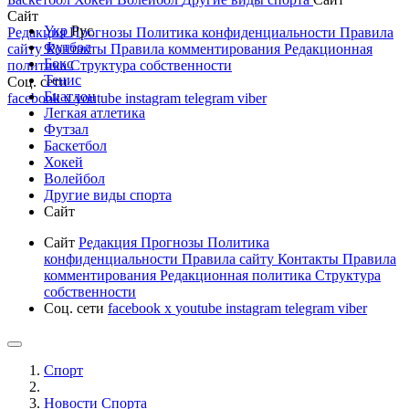
Сайт
Укр
Рус
Редакция
Прогнозы
Политика конфиденциальности
Правила
Футбол
сайту
Контакты
Правила комментирования
Редакционная
Бокс
политика
Структура собственности
Тенис
Соц. сети
Биатлон
facebook
x
youtube
instagram
telegram
viber
Легкая атлетика
Футзал
Баскетбол
Хокей
Волейбол
Другие виды спорта
Сайт
Сайт
Редакция
Прогнозы
Политика
конфиденциальности
Правила сайту
Контакты
Правила
комментирования
Редакционная политика
Структура
собственности
Соц. сети
facebook
x
youtube
instagram
telegram
viber
Спорт
Новости Cпорта