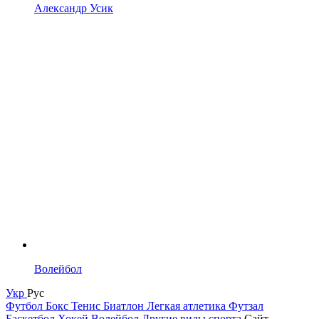
Александр Усик
Волейбол
Укр
Рус
Футбол
Бокс
Тенис
Биатлон
Легкая атлетика
Футзал
Баскетбол
Хокей
Волейбол
Другие виды спорта
Сайт