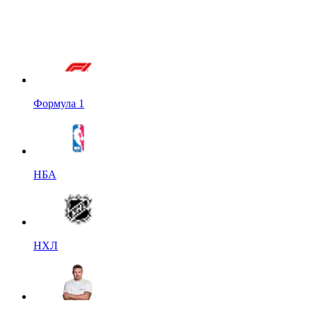
Формула 1
НБА
НХЛ