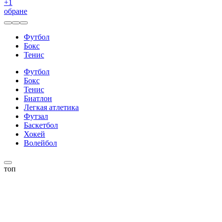
+
1
обране
Футбол
Бокс
Тенис
Футбол
Бокс
Тенис
Биатлон
Легкая атлетика
Футзал
Баскетбол
Хокей
Волейбол
топ