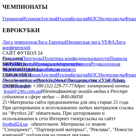
ЧЕМПИОНАТЫ
Германия
Испания
Англия
Италия
Бельгия
МЛС
Нидерланды
Фран
ЕВРОКУБКИ
Лига чемпионов
Лига Европы
Юношеская лига УЕФА
Лига
конференций
САЙТ ФУТБОЛ 24
Редакция
Соц. сети
Прогнозы
Политика конфиденциальности
Правила
сайту
facebook
УКРАИНА
Контакты
x
youtube
Правила комментирования
instagram
telegram
viber
Редакционная
политика
Украина
ЧЕМПИОНАТЫ
Первая лига
Структура собственности
Вторая лига
Германия
ЕВРОКУБКИ
Испания
Англия
Италия
Бельгия
МЛС
Нидерланды
Фран
Лига чемпионов
Онлайн-медиа «Футбол 24»
Лига Европы
пл. Галицкая, дом. 15, м. Львов,
Юношеская лига УЕФА
Лига
конференций
79008
Телефон +380 (32) 229-77-77
Адрес электронной почты
legal@24tv.com.ua
Идентификатор онлайн-медиа в Реестре
субъектов в сфере медиа — R40-06058
21+
Материалы сайта предназначены для лиц старше 21 года
При цитировании и использовании любых материалов ссылка
на "Футбол 24" обязательна. При цитировании и
использовании в сети Интернет гиперссылка на сайтт
football24.ua
обязательное. Материалы со знаком
"Спецпроект", "Партнерский материал", "Реклама", "Новости
компаний" публикуем на правах рекламы.