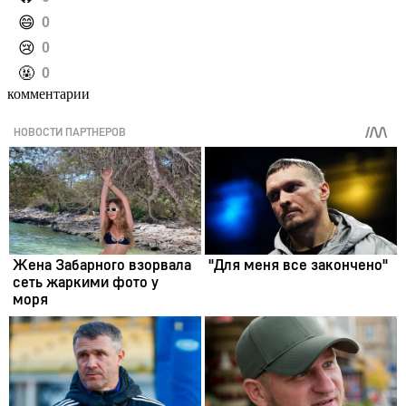
️😄
0
️😢
0
️🤬
0
комментарии