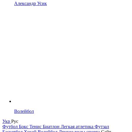
Александр Усик
Волейбол
Укр
Рус
Футбол
Бокс
Тенис
Биатлон
Легкая атлетика
Футзал
Баскетбол
Хокей
Волейбол
Другие виды спорта
Сайт