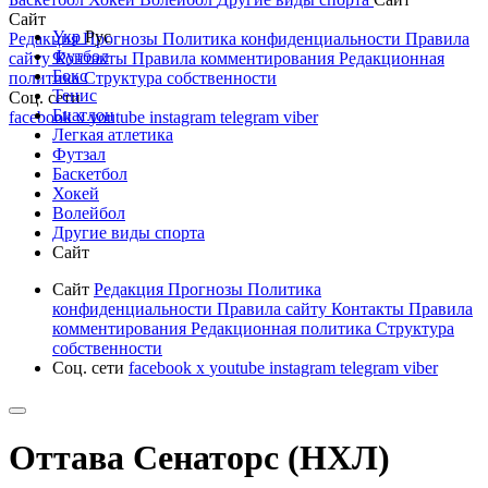
Сайт
Укр
Рус
Редакция
Прогнозы
Политика конфиденциальности
Правила
Футбол
сайту
Контакты
Правила комментирования
Редакционная
Бокс
политика
Структура собственности
Тенис
Соц. сети
Биатлон
facebook
x
youtube
instagram
telegram
viber
Легкая атлетика
Футзал
Баскетбол
Хокей
Волейбол
Другие виды спорта
Сайт
Сайт
Редакция
Прогнозы
Политика
конфиденциальности
Правила сайту
Контакты
Правила
комментирования
Редакционная политика
Структура
собственности
Соц. сети
facebook
x
youtube
instagram
telegram
viber
Оттава Сенаторс (НХЛ)