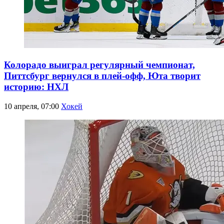
Колорадо выиграл регулярный чемпионат,
Питтсбург вернулся в плей-офф, Юта творит
историю: НХЛ
10 апреля, 07:00
Хокей