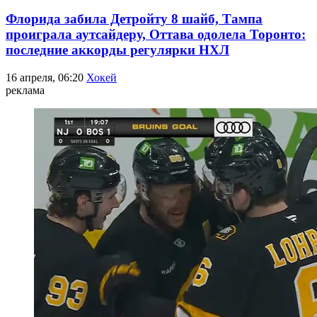
Флорида забила Детройту 8 шайб, Тампа
проиграла аутсайдеру, Оттава одолела Торонто:
последние аккорды регулярки НХЛ
16 апреля, 06:20
Хокей
реклама