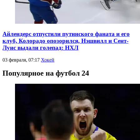
Айлендерс отпустили путинского фаната и его
клуб, Колорадо опозорился, Нэшвилл и Сент-
Луис выдали голепад: НХЛ
03 февраля, 07:17
Хокей
Популярное на футбол 24