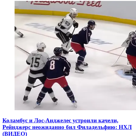
Коламбус и Лос-Анджелес устроили качели,
Рейнджерс неожиданно бил Филадельфию: НХЛ
(ВИДЕО)