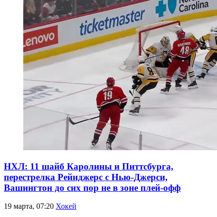
НХЛ: 11 шайб Каролины и Питтсбурга,
перестрелка Рейнджерс с Нью-Джерси,
Вашингтон до сих пор не в зоне плей-офф
19 марта, 07:20
Хокей