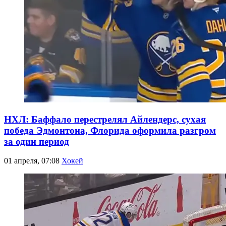
НХЛ: Баффало перестрелял Айлендерс, сухая
победа Эдмонтона, Флорида оформила разгром
за один период
01 апреля, 07:08
Хокей