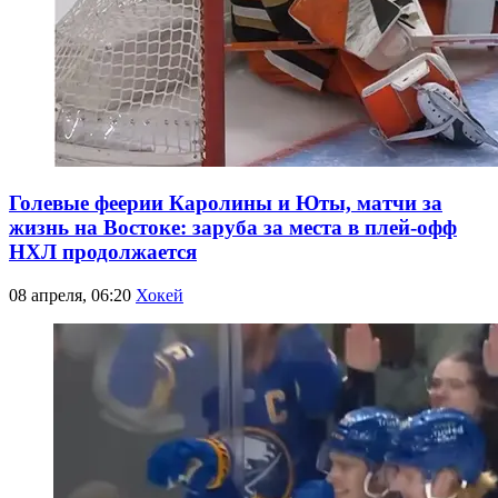
Голевые феерии Каролины и Юты, матчи за
жизнь на Востоке: заруба за места в плей-офф
НХЛ продолжается
08 апреля, 06:20
Хокей