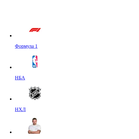
Формула 1
НБА
НХЛ