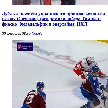
Дубль хоккеиста украинского происхождения на
глазах Овечкина, разгромная победа Тампы и
фиаско Филадельфии в овертайме: НХЛ
06 февраля, 08:39
Хокей