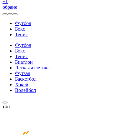
+
1
обране
Футбол
Бокс
Тенис
Футбол
Бокс
Тенис
Биатлон
Легкая атлетика
Футзал
Баскетбол
Хокей
Волейбол
топ