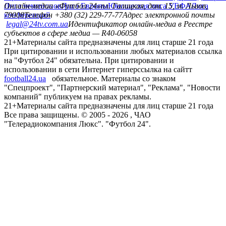
Лига чемпионов
Онлайн-медиа «Футбол 24»
Лига Европы
пл. Галицкая, дом. 15, м. Львов,
Юношеская лига УЕФА
Лига
конференций
79008
Телефон +380 (32) 229-77-77
Адрес электронной почты
legal@24tv.com.ua
Идентификатор онлайн-медиа в Реестре
субъектов в сфере медиа — R40-06058
21+
Материалы сайта предназначены для лиц старше 21 года
При цитировании и использовании любых материалов ссылка
на "Футбол 24" обязательна. При цитировании и
использовании в сети Интернет гиперссылка на сайтт
football24.ua
обязательное. Материалы со знаком
"Спецпроект", "Партнерский материал", "Реклама", "Новости
компаний" публикуем на правах рекламы.
21+
Материалы сайта предназначены для лиц старше 21 года
Все права защищены. © 2005 -
2026
, ЧАО
"Телерадиокомпания Люкс". "Футбол 24".