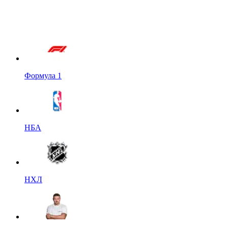
Формула 1
НБА
НХЛ