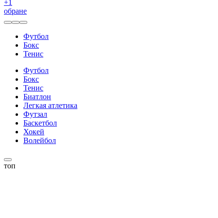
+
1
обране
Футбол
Бокс
Тенис
Футбол
Бокс
Тенис
Биатлон
Легкая атлетика
Футзал
Баскетбол
Хокей
Волейбол
топ