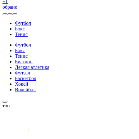
+
1
обране
Футбол
Бокс
Тенис
Футбол
Бокс
Тенис
Биатлон
Легкая атлетика
Футзал
Баскетбол
Хокей
Волейбол
топ