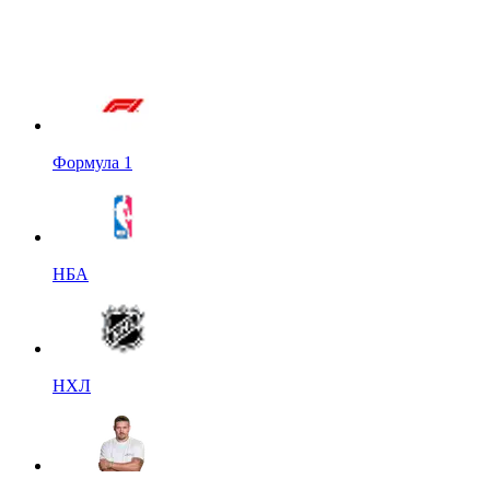
Формула 1
НБА
НХЛ