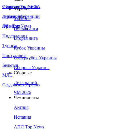
Сборная Украины
Италия
Суперкубок УЕФА
Украина
Германия
Лига конференций
Украина
Франция
ЛЧ - Top News
Первая лига
Нидерланды
Вторая лига
Турция
Кубок Украины
Португалия
Суперкубок Украины
Бельгия
Сборная Украины
Сборные
МЛС
Лига наций
Саудовская Аравия
ЧМ 2026
Чемпионаты
Англия
Испания
АПЛ Top News