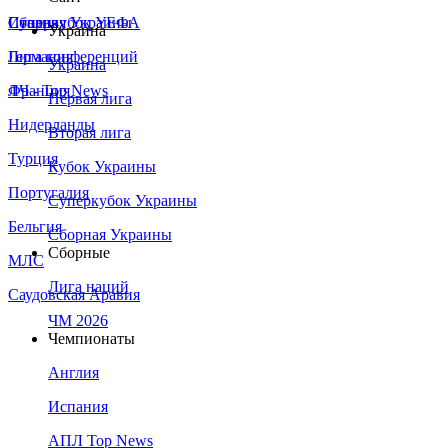
Сборная Украины
Италия
Суперкубок УЕФА
Украина
Германия
Лига конференций
Украина
Франция
ЛЧ - Top News
Первая лига
Нидерланды
Вторая лига
Турция
Кубок Украины
Португалия
Суперкубок Украины
Бельгия
Сборная Украины
Сборные
МЛС
Лига наций
Саудовская Аравия
ЧМ 2026
Чемпионаты
Англия
Испания
АПЛ Top News