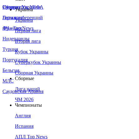
Сборная Украины
Италия
Суперкубок УЕФА
Украина
Германия
Лига конференций
Украина
Франция
ЛЧ - Top News
Первая лига
Нидерланды
Вторая лига
Турция
Кубок Украины
Португалия
Суперкубок Украины
Бельгия
Сборная Украины
Сборные
МЛС
Лига наций
Саудовская Аравия
ЧМ 2026
Чемпионаты
Англия
Испания
АПЛ Top News