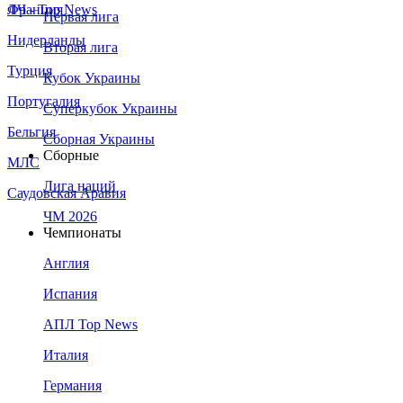
Франция
ЛЧ - Top News
Первая лига
Нидерланды
Вторая лига
Турция
Кубок Украины
Португалия
Суперкубок Украины
Бельгия
Сборная Украины
Сборные
МЛС
Лига наций
Саудовская Аравия
ЧМ 2026
Чемпионаты
Англия
Испания
АПЛ Top News
Италия
Германия