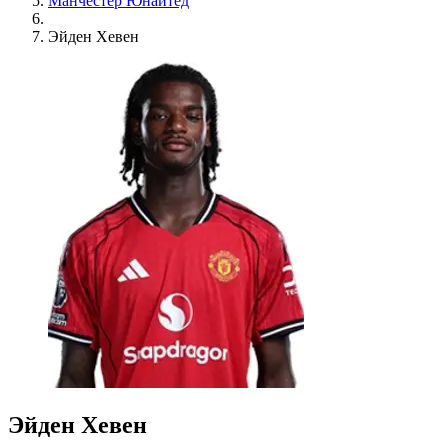
Манчестер Юнайтед
Эйден Хевен
Эйден Хевен