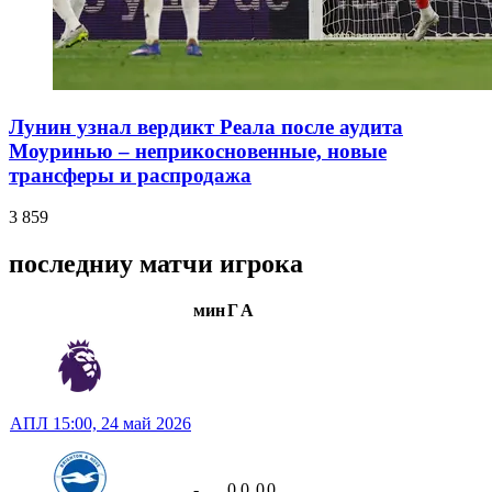
Лунин узнал вердикт Реала после аудита
Моуринью – неприкосновенные, новые
трансферы и распродажа
3 859
последниу матчи игрока
мин
Г
А
АПЛ
15:00,
24 май 2026
-
0
0
0
0