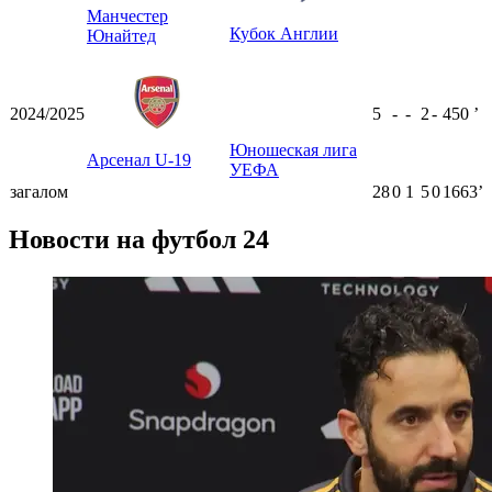
Манчестер
Кубок Англии
Юнайтед
2024/2025
5
-
-
2
-
450
ʼ
Юношеская лига
Арсенал U-19
УЕФА
загалом
28
0
1
5
0
1663ʼ
Новости на футбол 24