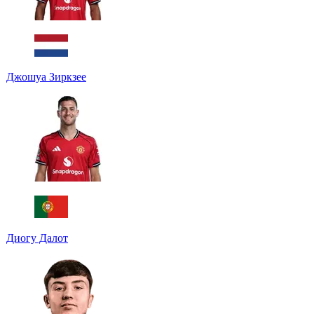
Джошуа Зиркзее
Диогу Далот