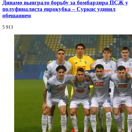
Динамо выиграло борьбу за бомбардира ПСЖ у
полуфиналиста еврокубка – Суркис удивил
обещанием
5 913