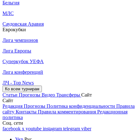
Бельгия
МЛС
Саудовская Аравия
Еврокубки
Лига чемпионов
Лига Европы
Суперкубок УЕФА
Лига конференций
ЛЧ - Top News
Ко всем турнирам
Статьи
Прогнозы
Видео
Трансферы
Сайт
Сайт
Редакция
Прогнозы
Политика конфиденциальности
Правила
сайту
Контакты
Правила комментирования
Редакционная
политика
Соц. сети
facebook
x
youtube
instagram
telegram
viber
Укр
Рус