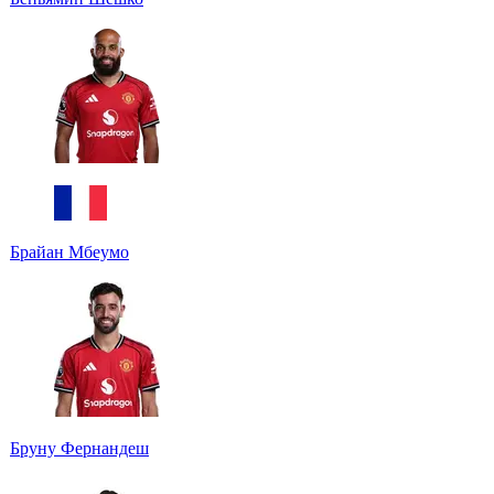
Брайан Мбеумо
Бруну Фернандеш