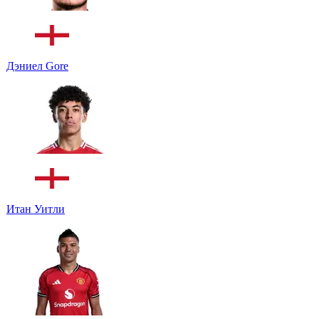
Дэниел Gore
Итан Уитли