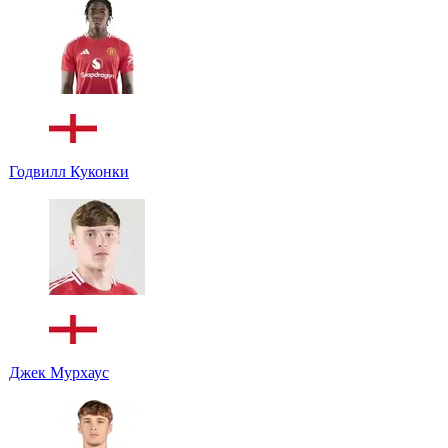
Годвилл Куконки
Джек Мурхаус