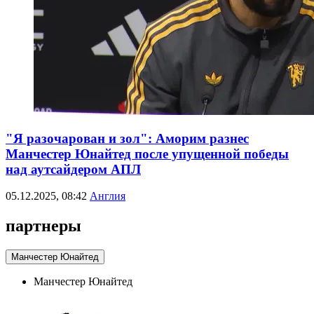
"Я разочарован и зол": Аморим разнес
Манчестер Юнайтед после упущенной победы
над аутсайдером АПЛ
05.12.2025, 08:42
Англия
партнеры
Манчестер Юнайтед
Манчестер Юнайтед