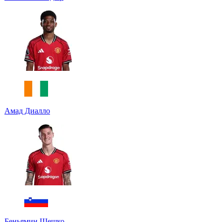
Амад Диалло
Беньямин Шешко