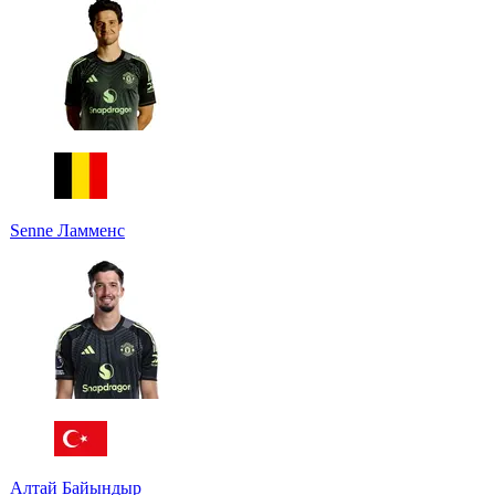
Senne Ламменс
Алтай Байындыр