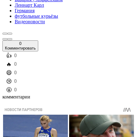
Леннарт Карл
Германия
футбольные курьёзы
Видеоновости
0
Комментировать
️👍
0
️🔥
0
️😄
0
️😢
0
️🤬
0
комментарии