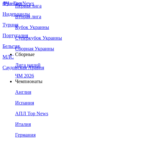
Франция
ЛЧ - Top News
Первая лига
Нидерланды
Вторая лига
Турция
Кубок Украины
Португалия
Суперкубок Украины
Бельгия
Сборная Украины
Сборные
МЛС
Лига наций
Саудовская Аравия
ЧМ 2026
Чемпионаты
Англия
Испания
АПЛ Top News
Италия
Германия