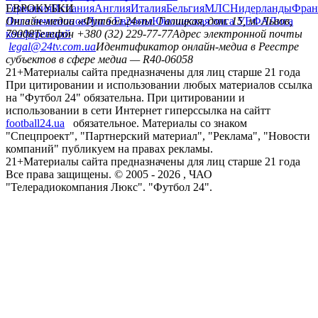
Германия
ЕВРОКУБКИ
Испания
Англия
Италия
Бельгия
МЛС
Нидерланды
Фран
Лига чемпионов
Онлайн-медиа «Футбол 24»
Лига Европы
пл. Галицкая, дом. 15, м. Львов,
Юношеская лига УЕФА
Лига
конференций
79008
Телефон +380 (32) 229-77-77
Адрес электронной почты
legal@24tv.com.ua
Идентификатор онлайн-медиа в Реестре
субъектов в сфере медиа — R40-06058
21+
Материалы сайта предназначены для лиц старше 21 года
При цитировании и использовании любых материалов ссылка
на "Футбол 24" обязательна. При цитировании и
использовании в сети Интернет гиперссылка на сайтт
football24.ua
обязательное. Материалы со знаком
"Спецпроект", "Партнерский материал", "Реклама", "Новости
компаний" публикуем на правах рекламы.
21+
Материалы сайта предназначены для лиц старше 21 года
Все права защищены. © 2005 -
2026
, ЧАО
"Телерадиокомпания Люкс". "Футбол 24".