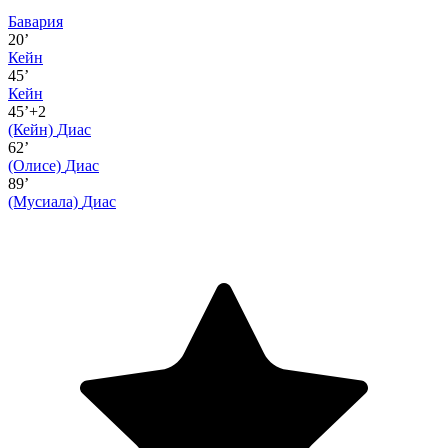
Бавария
20’
Кейн
45’
Кейн
45’+2
(Кейн)
Диас
62’
(Олисе)
Диас
89’
(Мусиала)
Диас