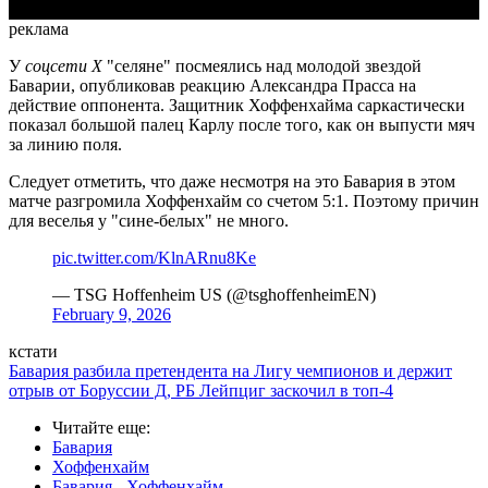
реклама
У
соцсети X
"селяне" посмеялись над молодой звездой
Баварии, опубликовав реакцию Александра Прасса на
действие оппонента. Защитник Хоффенхайма саркастически
показал большой палец Карлу после того, как он выпусти мяч
за линию поля.
Следует отметить, что даже несмотря на это Бавария в этом
матче разгромила Хоффенхайм со счетом 5:1. Поэтому причин
для веселья у "сине-белых" не много.
pic.twitter.com/KlnARnu8Ke
— TSG Hoffenheim US (@tsghoffenheimEN)
February 9, 2026
кстати
Бавария разбила претендента на Лигу чемпионов и держит
отрыв от Боруссии Д, РБ Лейпциг заскочил в топ-4
Читайте еще
:
Бавария
Хоффенхайм
Бавария - Хоффенхайм