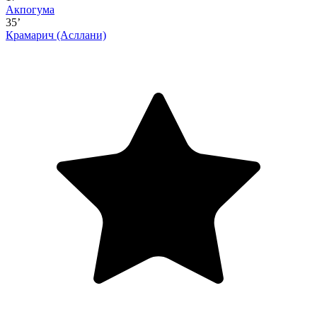
Акпогума
35’
Крамарич
(Асллани)