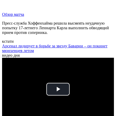
Обзор матча
Пресс-служба Хоффенхайма решила высмеять неудачную
попытку 17-летнего Леннарта Карла выполнить обводящий
прием против соперника.
кстати
Арсенал лидирует в борьбе за звезду Баварии – он покинет
мюнхенцев летом
видео дня
Play
Video