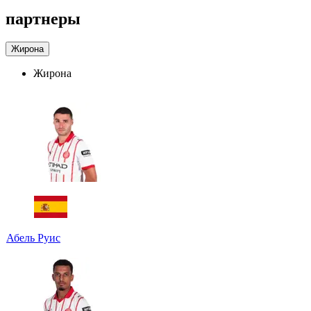
партнеры
Жирона
Жирона
Абель Руис