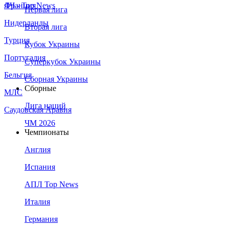
Франция
ЛЧ - Top News
Первая лига
Нидерланды
Вторая лига
Турция
Кубок Украины
Португалия
Суперкубок Украины
Бельгия
Сборная Украины
Сборные
МЛС
Лига наций
Саудовская Аравия
ЧМ 2026
Чемпионаты
Англия
Испания
АПЛ Top News
Италия
Германия