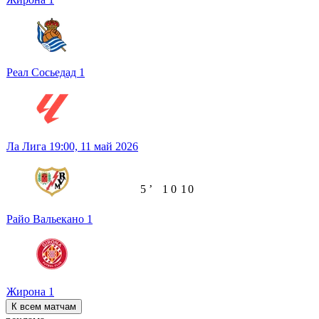
Реал Сосьедад
1
Ла Лига
19:00,
11 май 2026
5
ʼ
1
0
1
0
Райо Вальекано
1
Жирона
1
К всем матчам