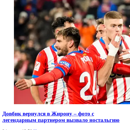
Довбик вернулся в Жирону – фото с
легендарным партнером вызвало ностальгию