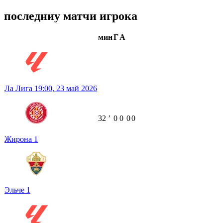
последниу матчи игрока
мин
Г
А
Ла Лига
19:00,
23 май 2026
32
ʼ
0
0
0
0
Жирона
1
Эльче
1