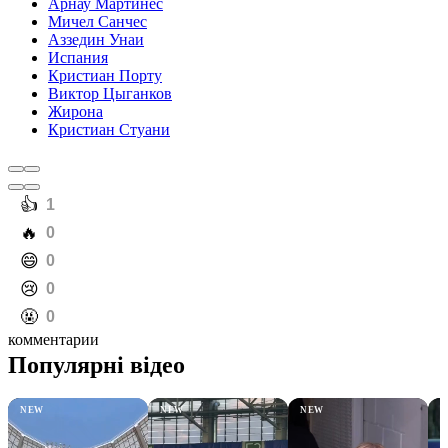
Арнау Мартинес
Мичел Санчес
Аззедин Унаи
Испания
Кристиан Порту
Виктор Цыганков
Жирона
Кристиан Стуани
️👍
1
️🔥
0
️😄
0
️😢
0
️🤬
0
комментарии