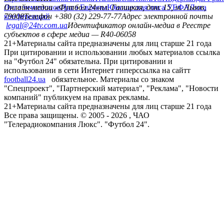
Лига чемпионов
Онлайн-медиа «Футбол 24»
Лига Европы
пл. Галицкая, дом. 15, м. Львов,
Юношеская лига УЕФА
Лига
конференций
79008
Телефон +380 (32) 229-77-77
Адрес электронной почты
legal@24tv.com.ua
Идентификатор онлайн-медиа в Реестре
субъектов в сфере медиа — R40-06058
21+
Материалы сайта предназначены для лиц старше 21 года
При цитировании и использовании любых материалов ссылка
на "Футбол 24" обязательна. При цитировании и
использовании в сети Интернет гиперссылка на сайтт
football24.ua
обязательное. Материалы со знаком
"Спецпроект", "Партнерский материал", "Реклама", "Новости
компаний" публикуем на правах рекламы.
21+
Материалы сайта предназначены для лиц старше 21 года
Все права защищены. © 2005 -
2026
, ЧАО
"Телерадиокомпания Люкс". "Футбол 24".