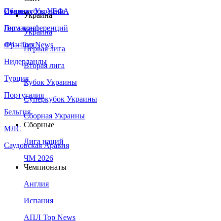
Сборная Украины
Италия
Суперкубок УЕФА
Украина
Германия
Лига конференций
Украина
Франция
ЛЧ - Top News
Первая лига
Нидерланды
Вторая лига
Турция
Кубок Украины
Португалия
Суперкубок Украины
Бельгия
Сборная Украины
Сборные
МЛС
Лига наций
Саудовская Аравия
ЧМ 2026
Чемпионаты
Англия
Испания
АПЛ Top News