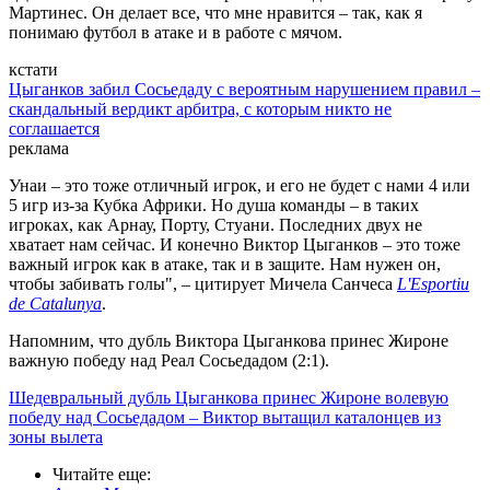
Мартинес. Он делает все, что мне нравится – так, как я
понимаю футбол в атаке и в работе с мячом.
кстати
Цыганков забил Сосьедаду с вероятным нарушением правил –
скандальный вердикт арбитра, с которым никто не
соглашается
реклама
Унаи – это тоже отличный игрок, и его не будет с нами 4 или
5 игр из-за Кубка Африки. Но душа команды – в таких
игроках, как Арнау, Порту, Стуани. Последних двух не
хватает нам сейчас. И конечно Виктор Цыганков – это тоже
важный игрок как в атаке, так и в защите. Нам нужен он,
чтобы забивать голы", – цитирует Мичела Санчеса
L'Esportiu
de Catalunya
.
Напомним, что дубль Виктора Цыганкова принес Жироне
важную победу над Реал Сосьедадом (2:1).
Шедевральный дубль Цыганкова принес Жироне волевую
победу над Сосьедадом – Виктор вытащил каталонцев из
зоны вылета
Читайте еще
: