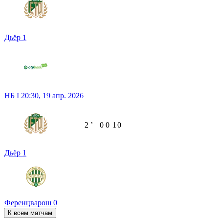
Дьёр
1
НБ I
20:30,
19 апр. 2026
2
ʼ
0
0
1
0
Дьёр
1
Ференцварош
0
К всем матчам