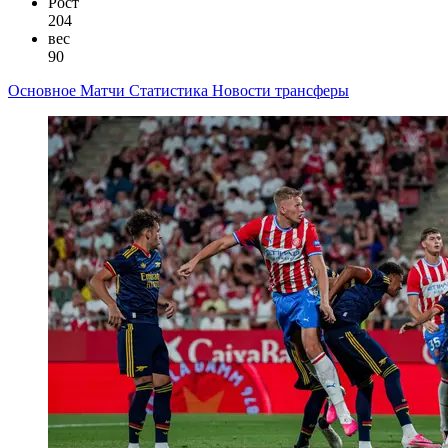
Рост
204
вес
90
Основное
Матчи
Статистика
Новости
трансферы