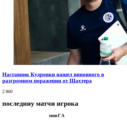
Наставник Кудровки нашел виновного в
разгромном поражении от Шахтера
2 860
последниу матчи игрока
мин
Г
А