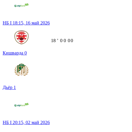
НБ I
18:15,
16 май 2026
18
ʼ
0
0
0
0
Кишварда
0
Дьёр
1
НБ I
20:15,
02 май 2026