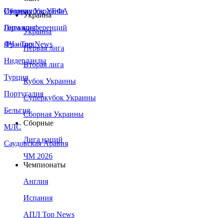
Сборная Украины
Италия
Суперкубок УЕФА
Украина
Германия
Лига конференций
Украина
Франция
ЛЧ - Top News
Первая лига
Нидерланды
Вторая лига
Турция
Кубок Украины
Португалия
Суперкубок Украины
Бельгия
Сборная Украины
Сборные
МЛС
Лига наций
Саудовская Аравия
ЧМ 2026
Чемпионаты
Англия
Испания
АПЛ Top News