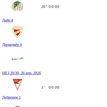
20
ʼ
0
0
0
0
Дьёр
4
Диошдьёр
0
НБ I
20:30,
26 апр. 2026
1
ʼ
0
0
0
0
Дебрецен
1