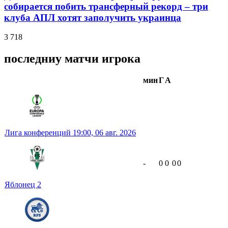
собирается побить трансферный рекорд – три
клуба АПЛ хотят заполучить украинца
3 718
последниу матчи игрока
мин
Г
А
Лига конференций
19:00,
06 авг. 2026
-
0
0
0
0
Яблонец
2