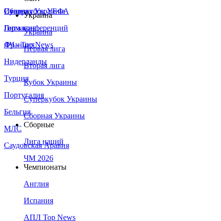
Сборная Украины
Италия
Суперкубок УЕФА
Украина
Германия
Лига конференций
Украина
Франция
ЛЧ - Top News
Первая лига
Нидерланды
Вторая лига
Турция
Кубок Украины
Португалия
Суперкубок Украины
Бельгия
Сборная Украины
Сборные
МЛС
Лига наций
Саудовская Аравия
ЧМ 2026
Чемпионаты
Англия
Испания
АПЛ Top News