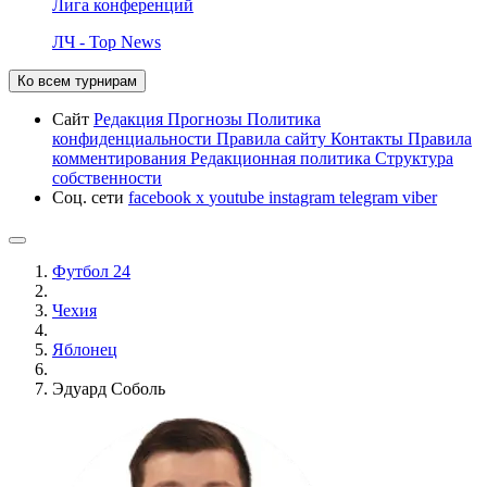
Лига конференций
ЛЧ - Top News
Ко всем турнирам
Сайт
Редакция
Прогнозы
Политика
конфиденциальности
Правила сайту
Контакты
Правила
комментирования
Редакционная политика
Структура
собственности
Соц. сети
facebook
x
youtube
instagram
telegram
viber
Футбол 24
Чехия
Яблонец
Эдуард Соболь