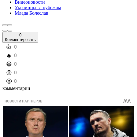
Видеоновости
Украинцы за рубежом
Млада Болеслав
0
Комментировать
️👍
0
️🔥
0
️😄
0
️😢
0
️🤬
0
комментарии