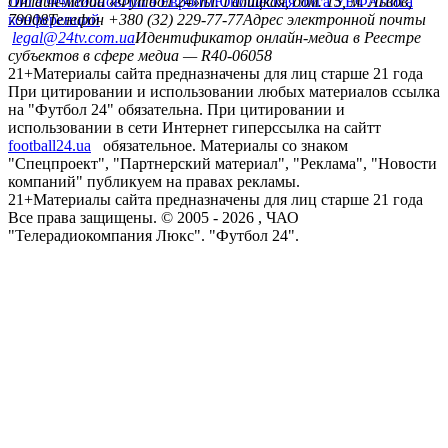
Лига чемпионов
Онлайн-медиа «Футбол 24»
Лига Европы
пл. Галицкая, дом. 15, м. Львов,
Юношеская лига УЕФА
Лига
конференций
79008
Телефон +380 (32) 229-77-77
Адрес электронной почты
legal@24tv.com.ua
Идентификатор онлайн-медиа в Реестре
субъектов в сфере медиа — R40-06058
21+
Материалы сайта предназначены для лиц старше 21 года
При цитировании и использовании любых материалов ссылка
на "Футбол 24" обязательна. При цитировании и
использовании в сети Интернет гиперссылка на сайтт
football24.ua
обязательное. Материалы со знаком
"Спецпроект", "Партнерский материал", "Реклама", "Новости
компаний" публикуем на правах рекламы.
21+
Материалы сайта предназначены для лиц старше 21 года
Все права защищены. © 2005 -
2026
, ЧАО
"Телерадиокомпания Люкс". "Футбол 24".