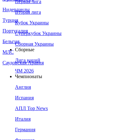
Первая лига
Нидерланды
Вторая лига
Турция
Кубок Украины
Португалия
Суперкубок Украины
Бельгия
Сборная Украины
Сборные
МЛС
Лига наций
Саудовская Аравия
ЧМ 2026
Чемпионаты
Англия
Испания
АПЛ Top News
Италия
Германия