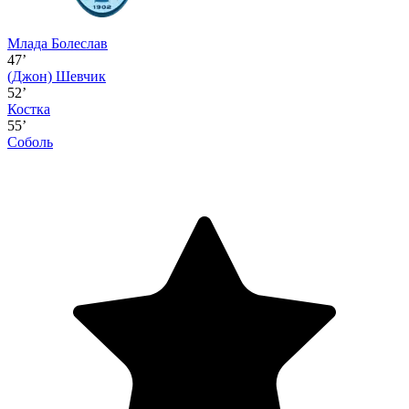
Млада Болеслав
47’
(Джон)
Шевчик
52’
Костка
55’
Соболь