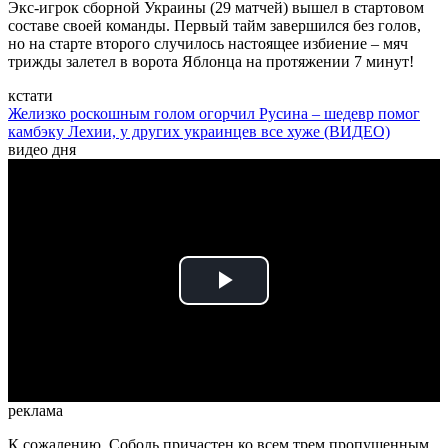
Экс-игрок сборной Украины (29 матчей) вышел в стартовом
составе своей команды. Первый тайм завершился без голов,
но на старте второго случилось настоящее избиение – мяч
трижды залетел в ворота Яблонца на протяжении 7 минут!
кстати
Желизко роскошным голом огорчил Русина – шедевр помог
камбэку Лехии, у других украинцев все хуже (ВИДЕО)
видео дня
Play
Video
реклама
К сожалению, Соболь причастен ко всем трем пропущенным.