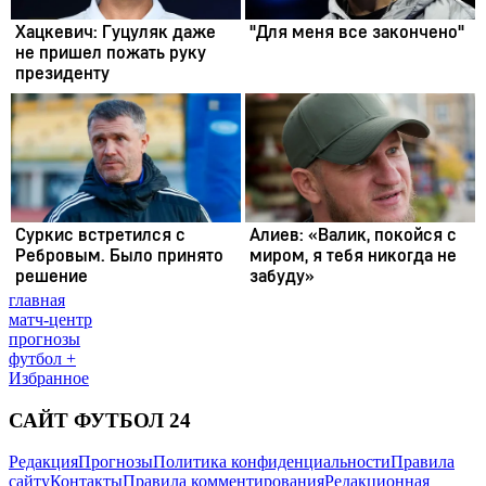
главная
матч-центр
прогнозы
футбол +
Избранное
САЙТ ФУТБОЛ 24
Редакция
Прогнозы
Политика конфиденциальности
Правила
сайту
Контакты
Правила комментирования
Редакционная