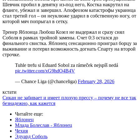
Шевчик пробил в девятку из-под него, Костка накрутил на
фланге, убежал и завершил. Апофеозом катастрофы украинца
стал третий гол – он неуклюже ударил в собственную ногу, от
которой мяч попрыгал в сетку.
Тренер Яблонца Любош Козел не выдержал и сразу снял
Соболя в рамках тройной замены. Счет 0:3 остался до
финального свистка. Яблонец сенсационно проиграл борцу за
выживание и потерял возможность догнать Спарту на второй
строчке.
Tuhle trefu si Eduard Sobol za rámeček nejspíš nedá
pic.twitter.com/xG9hdO4B4V
— Chance Liga (@chanceliga)
February 28, 2026
кстати
Сикан не забивает и имеет плохую прессу – почему не все так
безнадежно, как кажется
Читайте еще
:
Яблонец
Млада Болеслав - Яблонец
Чехия
Эдуард Соболь