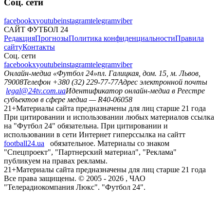
Соц. сети
facebook
x
youtube
instagram
telegram
viber
САЙТ ФУТБОЛ 24
Редакция
Прогнозы
Политика конфиденциальности
Правила
сайту
Контакты
Соц. сети
facebook
x
youtube
instagram
telegram
viber
Онлайн-медиа «Футбол 24»
пл. Галицкая, дом. 15, м. Львов,
79008
Телефон +380 (32) 229-77-77
Адрес электронной почты
legal@24tv.com.ua
Идентификатор онлайн-медиа в Реестре
субъектов в сфере медиа — R40-06058
21+
Материалы сайта предназначены для лиц старше 21 года
При цитировании и использовании любых материалов ссылка
на "Футбол 24" обязательна. При цитировании и
использовании в сети Интернет гиперссылка на сайтт
football24.ua
обязательное. Материалы со знаком
"Спецпроект", "Партнерский материал", "Реклама"
публикуем на правах рекламы.
21+
Материалы сайта предназначены для лиц старше 21 года
Все права защищены. © 2005 -
2026
, ЧАО
"Телерадиокомпания Люкс". "Футбол 24".