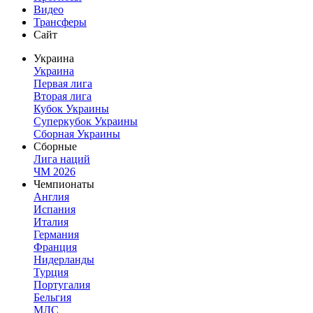
Видео
Трансферы
Сайт
Украина
Украина
Первая лига
Вторая лига
Кубок Украины
Суперкубок Украины
Сборная Украины
Сборные
Лига наций
ЧМ 2026
Чемпионаты
Англия
Испания
Италия
Германия
Франция
Нидерланды
Турция
Португалия
Бельгия
МЛС