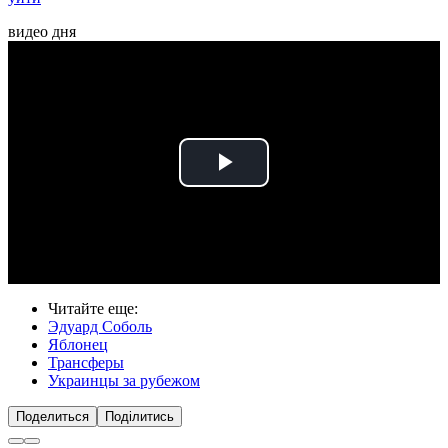
видео дня
Play
Video
Читайте еще
:
Эдуард Соболь
Яблонец
Трансферы
Украинцы за рубежом
Поделиться
Поділитись