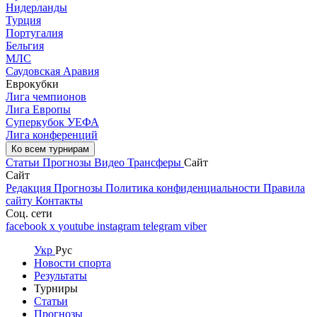
Нидерланды
Турция
Португалия
Бельгия
МЛС
Саудовская Аравия
Еврокубки
Лига чемпионов
Лига Европы
Суперкубок УЕФА
Лига конференций
Ко всем турнирам
Статьи
Прогнозы
Видео
Трансферы
Сайт
Сайт
Редакция
Прогнозы
Политика конфиденциальности
Правила
сайту
Контакты
Соц. сети
facebook
x
youtube
instagram
telegram
viber
Укр
Рус
Новости спорта
Результаты
Турниры
Статьи
Прогнозы