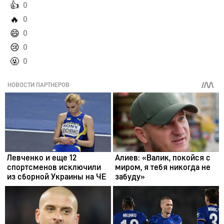
️👍
0
️🔥
0
️😄
0
️😢
0
️🤬
0