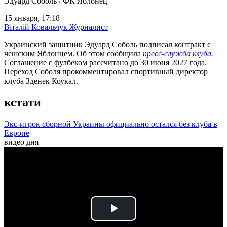
Эдуард Соболь / ФК Яблонец
15 января, 17:18
Віталій Ковальчук
Журналист
Украинский защитник Эдуард Соболь подписал контракт с
чешским Яблонцем. Об этом сообщила
пресс-служба клуба.
Соглашение с фулбеком рассчитано до 30 июня 2027 года.
Переход Соболя прокомментировал спортивный директор
клуба Зденек Коукал.
кстати
Экс-игрок сборной Украины официально остался без клуба в
Европе
видео дня
Play