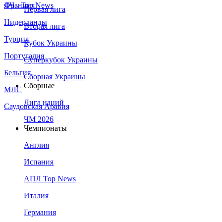
Франция
ЛЧ - Top News
Первая лига
Нидерланды
Вторая лига
Турция
Кубок Украины
Португалия
Суперкубок Украины
Бельгия
Сборная Украины
Сборные
МЛС
Лига наций
Саудовская Аравия
ЧМ 2026
Чемпионаты
Англия
Испания
АПЛ Top News
Италия
Германия