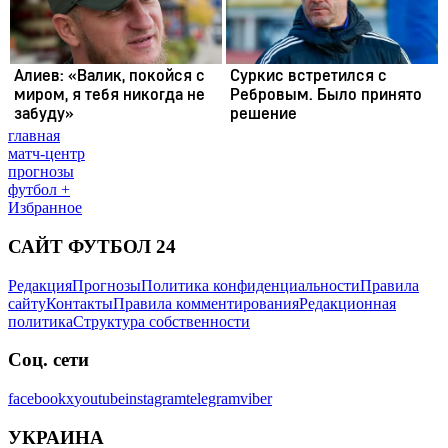
главная
матч-центр
прогнозы
футбол +
Избранное
САЙТ ФУТБОЛ 24
Редакция
Прогнозы
Политика конфиденциальности
Правила
сайту
Контакты
Правила комментирования
Редакционная
политика
Структура собственности
Соц. сети
facebook
x
youtube
instagram
telegram
viber
УКРАИНА