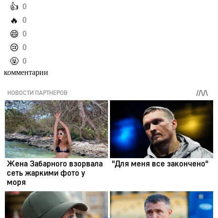
️👍
0
️🔥
0
️😄
0
️😢
0
️🤬
0
комментарии