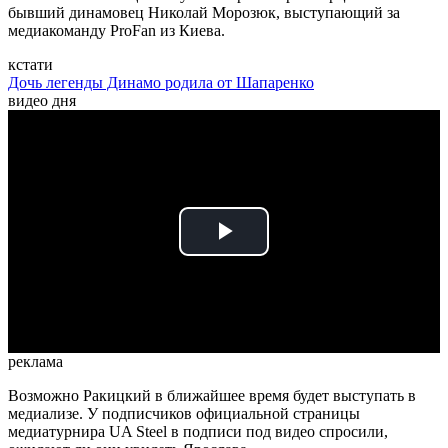
бывший динамовец Николай Морозюк, выступающий за
медиакоманду ProFan из Киева.
кстати
Дочь легенды Динамо родила от Шапаренко
видео дня
Play
Video
реклама
Возможно Ракицкий в ближайшее время будет выступать в
медиализе. У подписчиков официальной страницы
медиатурнира UA Steel в подписи под видео спросили,