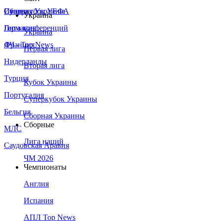
Сборная Украины
Италия
Суперкубок УЕФА
Украина
Германия
Лига конференций
Украина
Франция
ЛЧ - Top News
Первая лига
Нидерланды
Вторая лига
Турция
Кубок Украины
Португалия
Суперкубок Украины
Бельгия
Сборная Украины
Сборные
МЛС
Лига наций
Саудовская Аравия
ЧМ 2026
Чемпионаты
Англия
Испания
АПЛ Top News