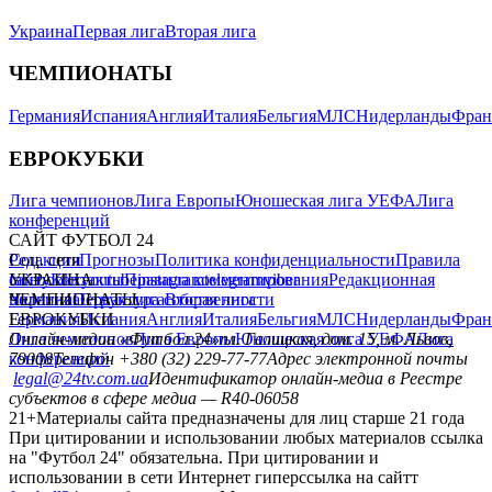
Украина
Первая лига
Вторая лига
ЧЕМПИОНАТЫ
Германия
Испания
Англия
Италия
Бельгия
МЛС
Нидерланды
Фран
ЕВРОКУБКИ
Лига чемпионов
Лига Европы
Юношеская лига УЕФА
Лига
конференций
САЙТ ФУТБОЛ 24
Редакция
Соц. сети
Прогнозы
Политика конфиденциальности
Правила
сайту
facebook
УКРАИНА
Контакты
x
youtube
Правила комментирования
instagram
telegram
viber
Редакционная
политика
Украина
ЧЕМПИОНАТЫ
Первая лига
Структура собственности
Вторая лига
Германия
ЕВРОКУБКИ
Испания
Англия
Италия
Бельгия
МЛС
Нидерланды
Фран
Лига чемпионов
Онлайн-медиа «Футбол 24»
Лига Европы
пл. Галицкая, дом. 15, м. Львов,
Юношеская лига УЕФА
Лига
конференций
79008
Телефон +380 (32) 229-77-77
Адрес электронной почты
legal@24tv.com.ua
Идентификатор онлайн-медиа в Реестре
субъектов в сфере медиа — R40-06058
21+
Материалы сайта предназначены для лиц старше 21 года
При цитировании и использовании любых материалов ссылка
на "Футбол 24" обязательна. При цитировании и
использовании в сети Интернет гиперссылка на сайтт