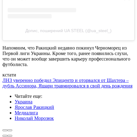
Допис, поширений UA STEEL (@ua_steel_)
Напомним, что Ракицкий недавно покинул Черноморец из
Первой лиги Украины. Кроме того, ранее появились слухи,
что он может вообще завершить карьеру профессионального
футболиста.
кстати
ЛНЗ уверенно победил Эпицентр и оторвался от Шахтера –
дубль Ассинора, Яшари травмировался в свой день рождения
Читайте еще
:
Украина
Ярослав Ракицкий
Медиалига
Николай Морозюк