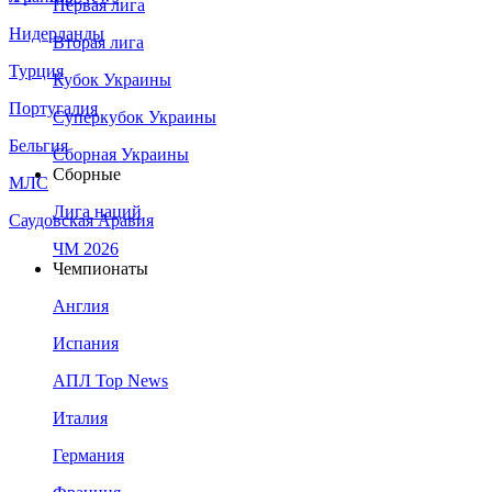
Первая лига
Нидерланды
Вторая лига
Турция
Кубок Украины
Португалия
Суперкубок Украины
Бельгия
Сборная Украины
Сборные
МЛС
Лига наций
Саудовская Аравия
ЧМ 2026
Чемпионаты
Англия
Испания
АПЛ Top News
Италия
Германия