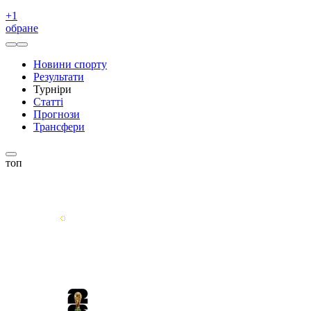
+
1
обране
Новини спорту
Результати
Турніри
Статті
Прогнози
Трансфери
топ