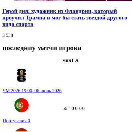
Герой дня: художник из Фландрии, который
проучил Трампа и мог бы стать звездой другого
вида спорта
3 538
последниу матчи игрока
мин
Г
А
ЧМ 2026
19:00,
06 июль 2026
56
ʼ
0
0
0
0
Португалия
0