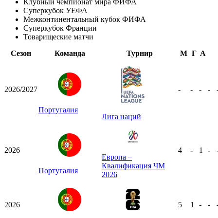
Клубный чемпионат мира ФИФА
Суперкубок УЕФА
Межконтинентальный кубок ФИФА
Суперкубок Франции
Товарищеские матчи
Сезон
Команда
Турнир
М
Г
А
2026/2027
-
-
-
-
Португалия
Лига наций
2026
4
-
1
-
Европа –
Квалификация ЧМ
Португалия
2026
2026
5
1
-
-