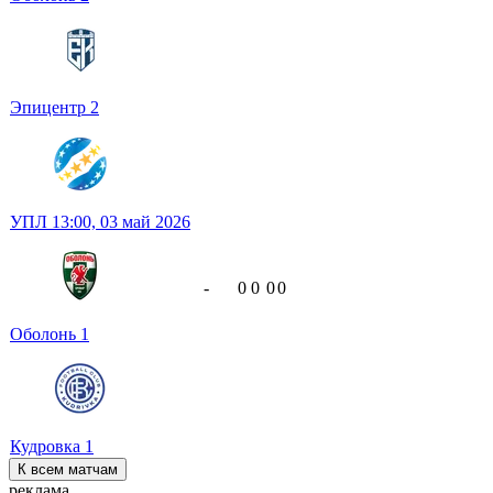
Эпицентр
2
УПЛ
13:00,
03 май 2026
-
0
0
0
0
Оболонь
1
Кудровка
1
К всем матчам
реклама