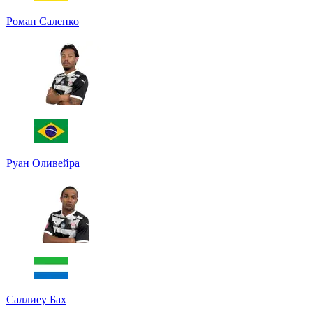
Роман Саленко
Руан Оливейра
Саллиеу Бах