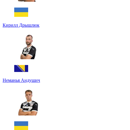
Кирилл Дрышлюк
Неманья Андушич