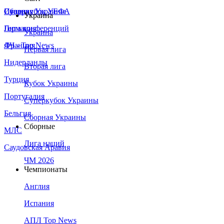
Сборная Украины
Италия
Суперкубок УЕФА
Украина
Германия
Лига конференций
Украина
Франция
ЛЧ - Top News
Первая лига
Нидерланды
Вторая лига
Турция
Кубок Украины
Португалия
Суперкубок Украины
Бельгия
Сборная Украины
Сборные
МЛС
Лига наций
Саудовская Аравия
ЧМ 2026
Чемпионаты
Англия
Испания
АПЛ Top News