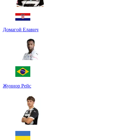
Домагой Елавич
Жуниор Рейс