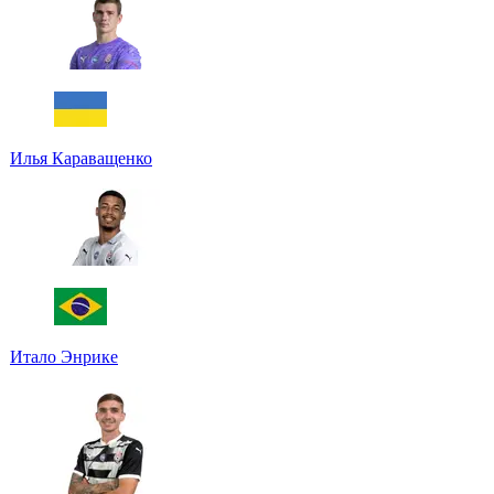
Илья Караващенко
Итало Энрике