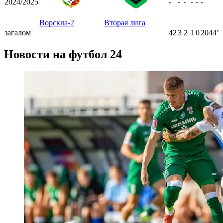
2024/2025
-
-
-
-
-
-
Ворскла-2
Вторая лига
загалом
42
3
2
1
0
2044ʼ
Новости на футбол 24