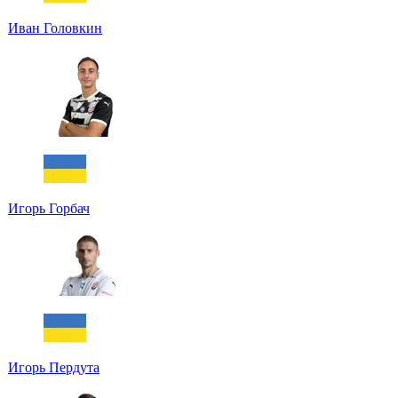
Иван Головкин
Игорь Горбач
Игорь Пердута