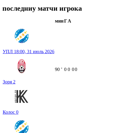
последниу матчи игрока
мин
Г
А
УПЛ
18:00,
31 июль 2026
90
ʼ
0
0
0
0
Зоря
2
Колос
0