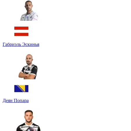
Габриэль Эскинья
Деян Попара