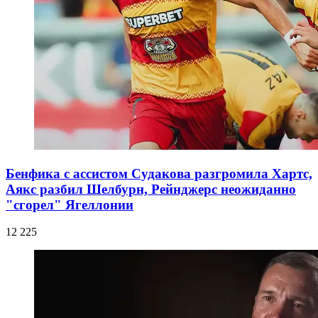
Бенфика с ассистом Судакова разгромила Хартс,
Аякс разбил Шелбурн, Рейнджерс неожиданно
"сгорел" Ягеллонии
12 225