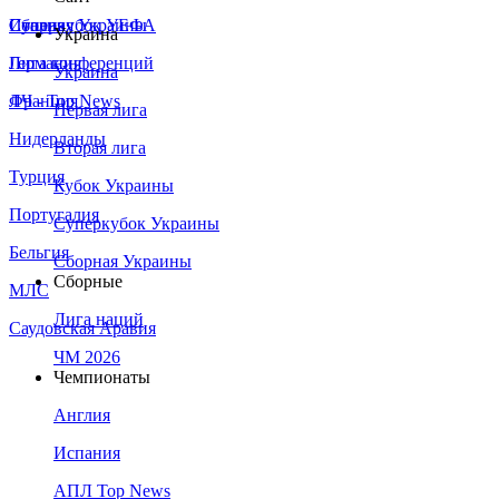
Сборная Украины
Италия
Суперкубок УЕФА
Украина
Германия
Лига конференций
Украина
Франция
ЛЧ - Top News
Первая лига
Нидерланды
Вторая лига
Турция
Кубок Украины
Португалия
Суперкубок Украины
Бельгия
Сборная Украины
Сборные
МЛС
Лига наций
Саудовская Аравия
ЧМ 2026
Чемпионаты
Англия
Испания
АПЛ Top News