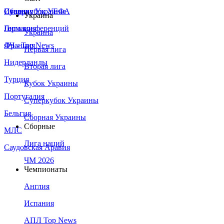
Сборная Украины
Италия
Суперкубок УЕФА
Украина
Германия
Лига конференций
Украина
Франция
ЛЧ - Top News
Первая лига
Нидерланды
Вторая лига
Турция
Кубок Украины
Португалия
Суперкубок Украины
Бельгия
Сборная Украины
Сборные
МЛС
Лига наций
Саудовская Аравия
ЧМ 2026
Чемпионаты
Англия
Испания
АПЛ Top News