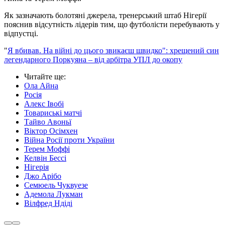
Як зазначають болотяні джерела, тренерський штаб Нігерії
пояснив відсутність лідерів тим, що футболісти перебувають у
відпустці.
"
Я вбивав. На війні до цього звикаєш швидко": хрещений син
легендарного Поркуяна – від арбітра УПЛ до окопу
Читайте ще
:
Ола Айна
Росія
Алекс Івобі
Товариські матчі
Тайво Авоньї
Віктор Осімхен
Війна Росії проти України
Терем Моффі
Келвін Бессі
Нігерія
Джо Арібо
Семюель Чуквуезе
Адемола Лукман
Вілфред Ндіді