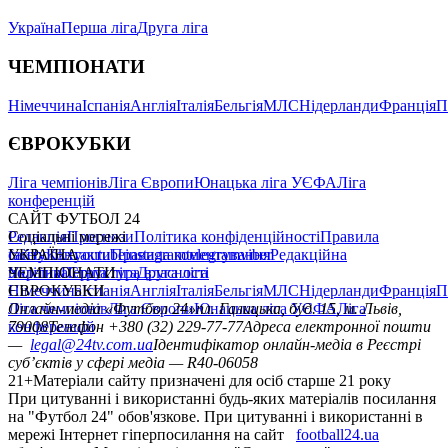
Україна
Перша ліга
Друга ліга
ЧЕМПІОНАТИ
Німеччина
Іспанія
Англія
Італія
Бельгія
МЛС
Нідерланди
Франція
П
ЄВРОКУБКИ
Ліга чемпіонів
Ліга Європи
Юнацька ліга УЄФА
Ліга
конференцій
САЙТ ФУТБОЛ 24
Редакція
Соціальні мережі
Прогнози
Політика конфіденційності
Правила
сайту
facebook
УКРАЇНА
Контакти
x
youtube
Правила коментування
instagram
telegram
viber
Редакційна
політика
Україна
ЧЕМПІОНАТИ
Перша ліга
Структура власності
Друга ліга
Німеччина
ЄВРОКУБКИ
Іспанія
Англія
Італія
Бельгія
МЛС
Нідерланди
Франція
П
Ліга чемпіонів
Онлайн-медіа «Футбол 24»
Ліга Європи
Юнацька ліга УЄФА
пл. Галицька, буд. 15, м. Львів,
Ліга
конференцій
79008
Телефон +380 (32) 229-77-77
Адреса електронної пошти
—
legal@24tv.com.ua
Ідентифікатор онлайн-медіа в Реєстрі
суб’єктів у сфері медіа — R40-06058
21+
Матеріали сайту призначені для осіб старше 21 року
При цитуванні і використанні будь-яких матеріалів посилання
на "Футбол 24" обов'язкове. При цитуванні і використанні в
мережі Інтернет гіперпосилання на сайт
football24.ua