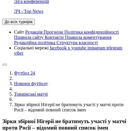
Ліга конференцій
ЛЧ - Top News
До всіх турнірів
Сайт
Редакція
Прогнози
Політика конфіденційності
Правила сайту
Контакти
Правила коментування
Редакційна політика
Структура власності
Соціальні мережі
facebook
x
youtube
instagram
telegram
viber
Футбол 24
Новини футболу
Товариські матчі
Зірки збірної Нігерії не братимуть участі у матчі проти
Росії – відомий повний список імен
Зірки збірної Нігерії не братимуть участі у матчі
проти Росії – відомий повний список імен