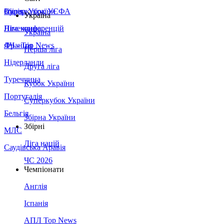
Збірна України
Італія
Суперкубок УЄФА
Україна
Німеччина
Ліга конференцій
Україна
Франція
ЛЧ - Top News
Перша ліга
Нідерланди
Друга ліга
Туреччина
Кубок України
Португалія
Суперкубок України
Бельгія
Збірна України
Збірні
МЛС
Ліга націй
Саудівська Аравія
ЧС 2026
Чемпіонати
Англія
Іспанія
АПЛ Top News