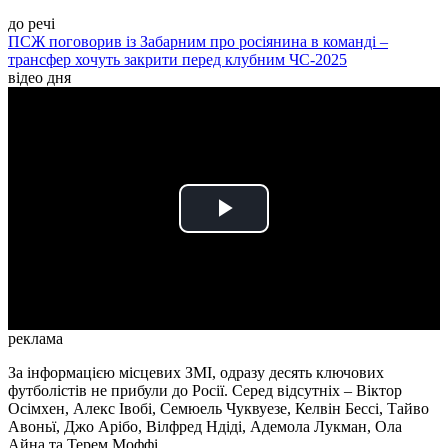
до речі
ПСЖ поговорив із Забарним про росіянина в команді –
трансфер хочуть закрити перед клубним ЧС-2025
відео дня
Play
Video
реклама
За інформацією місцевих ЗМІ, одразу десять ключових
футболістів не прибули до Росії. Серед відсутніх – Віктор
Осімхен, Алекс Івобі,
Семюель Чуквуезе, Келвін Бессі, Тайво
Авоньї, Джо Арібо, Вілфред Ндіді, Адемола Лукман, Ола
Айна та Терем Моффі.