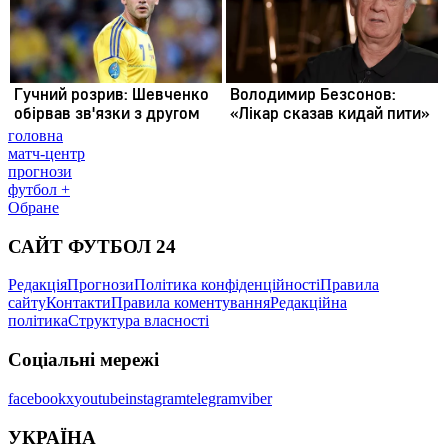
головна
матч-центр
прогнози
футбол +
Обране
САЙТ ФУТБОЛ 24
Редакція
Прогнози
Політика конфіденційності
Правила
сайту
Контакти
Правила коментування
Редакційна
політика
Структура власності
Соціальні мережі
facebook
x
youtube
instagram
telegram
viber
УКРАЇНА