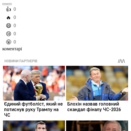
️👍
0
️🔥
0
️😄
0
️😢
0
️🤬
0
коментарі