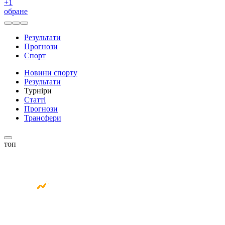
+
1
обране
Результати
Прогнози
Спорт
Новини спорту
Результати
Турніри
Статті
Прогнози
Трансфери
топ