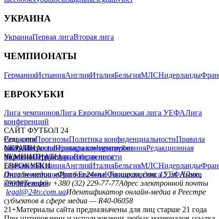
УКРАИНА
Украина
Первая лига
Вторая лига
ЧЕМПИОНАТЫ
Германия
Испания
Англия
Италия
Бельгия
МЛС
Нидерланды
Фран
ЕВРОКУБКИ
Лига чемпионов
Лига Европы
Юношеская лига УЕФА
Лига
конференций
САЙТ ФУТБОЛ 24
Редакция
Соц. сети
Прогнозы
Политика конфиденциальности
Правила
сайту
facebook
УКРАИНА
Контакты
x
youtube
Правила комментирования
instagram
telegram
viber
Редакционная
политика
Украина
ЧЕМПИОНАТЫ
Первая лига
Структура собственности
Вторая лига
Германия
ЕВРОКУБКИ
Испания
Англия
Италия
Бельгия
МЛС
Нидерланды
Фран
Лига чемпионов
Онлайн-медиа «Футбол 24»
Лига Европы
пл. Галицкая, дом. 15, м. Львов,
Юношеская лига УЕФА
Лига
конференций
79008
Телефон +380 (32) 229-77-77
Адрес электронной почты
legal@24tv.com.ua
Идентификатор онлайн-медиа в Реестре
субъектов в сфере медиа — R40-06058
21+
Материалы сайта предназначены для лиц старше 21 года
При цитировании и использовании любых материалов ссылка