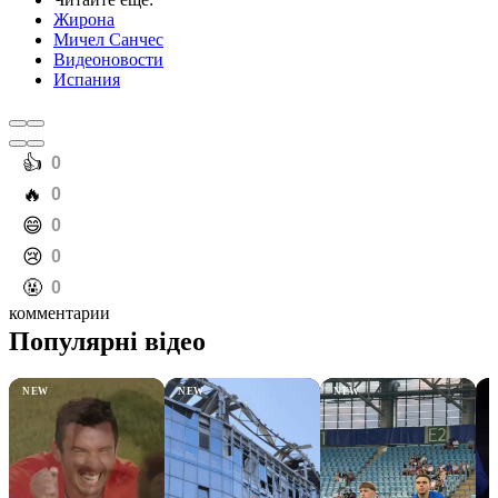
Жирона
Мичел Санчес
Видеоновости
Испания
️👍
0
️🔥
0
️😄
0
️😢
0
️🤬
0
комментарии