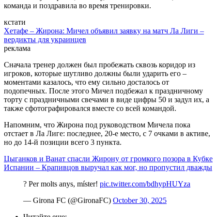
команда и поздравила во время тренировки.
кстати
Хетафе – Жирона: Мичел объявил заявку на матч Ла Лиги –
вердикты для украинцев
реклама
Сначала тренер должен был пробежать сквозь коридор из
игроков, которые шутливо должны были ударить его –
моментами казалось, что ему сильно досталось от
подопечных. После этого Мичел подбежал к праздничному
торту с праздничными свечами в виде цифры 50 и задул их, а
также сфотографировался вместе со всей командой.
Напомним, что Жирона под руководством Мичела пока
отстает в Ла Лиге: последнее, 20-е место, с 7 очками в активе,
но до 14-й позиции всего 3 пункта.
Цыганков и Ванат спасли Жирону от громкого позора в Кубке
Испании – Крапивцов выручал как мог, но пропустил дважды
? Per molts anys, míster!
pic.twitter.com/bdhypHUYza
— Girona FC (@GironaFC)
October 30, 2025
Читайте еще
: