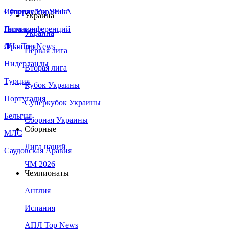
Сборная Украины
Италия
Суперкубок УЕФА
Украина
Германия
Лига конференций
Украина
Франция
ЛЧ - Top News
Первая лига
Нидерланды
Вторая лига
Турция
Кубок Украины
Португалия
Суперкубок Украины
Бельгия
Сборная Украины
Сборные
МЛС
Лига наций
Саудовская Аравия
ЧМ 2026
Чемпионаты
Англия
Испания
АПЛ Top News