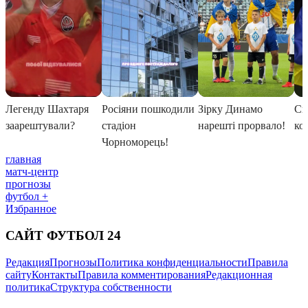
главная
матч-центр
прогнозы
футбол +
Избранное
САЙТ ФУТБОЛ 24
Редакция
Прогнозы
Политика конфиденциальности
Правила
сайту
Контакты
Правила комментирования
Редакционная
политика
Структура собственности