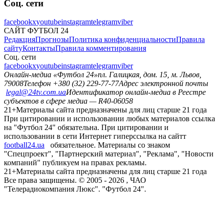
Соц. сети
facebook
x
youtube
instagram
telegram
viber
САЙТ ФУТБОЛ 24
Редакция
Прогнозы
Политика конфиденциальности
Правила
сайту
Контакты
Правила комментирования
Соц. сети
facebook
x
youtube
instagram
telegram
viber
Онлайн-медиа «Футбол 24»
пл. Галицкая, дом. 15, м. Львов,
79008
Телефон +380 (32) 229-77-77
Адрес электронной почты
legal@24tv.com.ua
Идентификатор онлайн-медиа в Реестре
субъектов в сфере медиа — R40-06058
21+
Материалы сайта предназначены для лиц старше 21 года
При цитировании и использовании любых материалов ссылка
на "Футбол 24" обязательна. При цитировании и
использовании в сети Интернет гиперссылка на сайтт
football24.ua
обязательное. Материалы со знаком
"Спецпроект", "Партнерский материал", "Реклама", "Новости
компаний" публикуем на правах рекламы.
21+
Материалы сайта предназначены для лиц старше 21 года
Все права защищены. © 2005 -
2026
, ЧАО
"Телерадиокомпания Люкс". "Футбол 24".