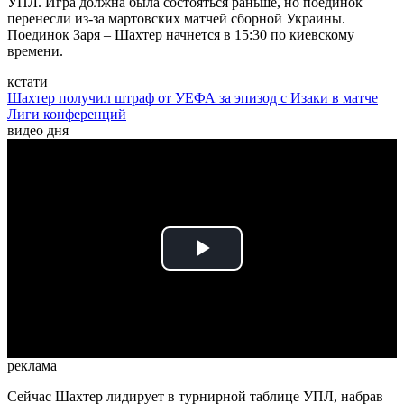
УПЛ. Игра должна была состояться раньше, но поединок
перенесли из-за мартовских матчей сборной Украины.
Поединок Заря – Шахтер начнется в 15:30 по киевскому
времени.
кстати
Шахтер получил штраф от УЕФА за эпизод с Изаки в матче
Лиги конференций
видео дня
Play
Video
реклама
Сейчас Шахтер лидирует в турнирной таблице УПЛ, набрав