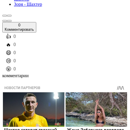
Зоря - Шахтер
0
Комментировать
️👍
0
️🔥
0
️😄
0
️😢
0
️🤬
0
комментарии