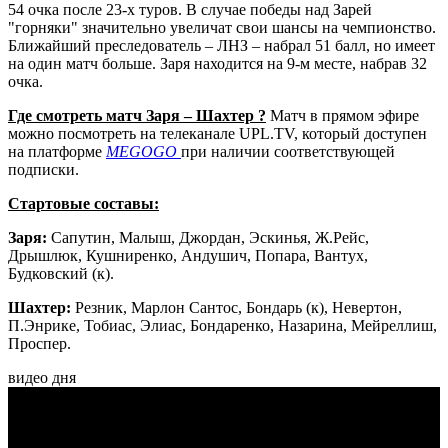
54 очка после 23-х туров. В случае победы над Зарей
"горняки" значительно увеличат свои шансы на чемпионство.
Ближайший преследователь – ЛНЗ – набрал 51 балл, но имеет
на один матч больше. Заря находится на 9-м месте, набрав 32
очка.
Где смотреть матч Заря – Шахтер
?
Матч в прямом эфире
можно посмотреть на телеканале UPL.TV, который доступен
на платформе
MEGOGO
при наличии соответствующей
подписки.
Стартовые составы:
Заря:
Сапутин, Малыш, Джордан, Эскинья, Ж.Рейс,
Дрышлюк, Кушниренко, Андушич, Попара, Вантух,
Будковский (к).
Шахтер:
Резник, Марлон Сантос, Бондарь (к), Невертон,
П.Энрике, Тобиас, Элиас, Бондаренко, Назарина, Мейреллиш,
Проспер.
видео дня