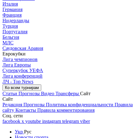
Италия
Германия
Франция
Нидерланды
Турция
Португалия
Бельгия
МЛС
Саудовская Аравия
Еврокубки
Лига чемпионов
Лига Европы
Суперкубок УЕФА
Лига конференций
ЛЧ - Top News
Ко всем турнирам
Статьи
Прогнозы
Видео
Трансферы
Сайт
Сайт
Редакция
Прогнозы
Политика конфиденциальности
Правила
сайту
Контакты
Правила комментирования
Соц. сети
facebook
x
youtube
instagram
telegram
viber
Укр
Рус
Новости спорта