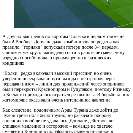
А других выстрелов по воротам Полесья в первом тайме не
было! Вообще. Дончане даже комбинировали редко – как
правило, "горняки" допускали потери после 3-4 передач.
Слишком уж круто выглядели гости в работе без мяча, чему
изрядно способствовало преимущество в физических
кондициях.
"Волки" редко включали высокий прессинг, но очень
уверенно перекрывали пути выхода в центр поля через
передачи низом – линии для продвижений через опорников
были перекрыты Краснопиром и Гуцуляком, поэтому Ризныку
и Ко часто приходилось играть через выносы. В борьбе за них
житомиряне оказывали очень интенсивное давление.
Как следствие, подопечным Арды Турана даже дойти до
чужой трети поля было трудно, но раскачать оборону
соперника вообще не удавалось. Дончане действовали
слишком медленно и осторожно – команде не хватало
смещений Конопли в полуфланги, рывков инсайдов в