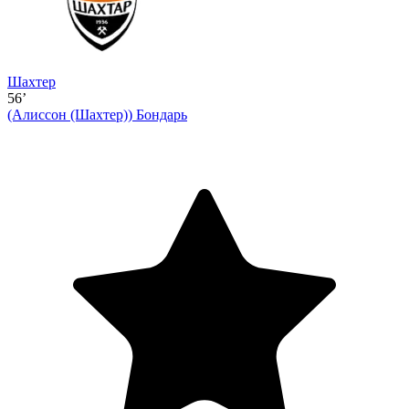
Шахтер
56’
(Алиссон (Шахтер))
Бондарь