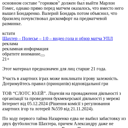
основном составе "горняков" должен был выйти Марлон
Гомес, однако прямо перед матчем оказалось, что вместо него
вышел Бондаренко. Валерий Бондарь потом объяснил, что
бразилец почувствовал дискомфорт на предматчевой
разминке.
кстати
Шахтер – Полесье – 1:0 – видео гола и обзор матча УПЛ
реклама
рекламная информация
обратите внимание
21+
Этот материал предназначен для лиц старше 21 года.
Участь в азартних іграх може викликати ігрову залежність.
Дотримуйтесь правил (принципів) відповідальної гри
ТОВ “СЛОТС Ю.ЕЙ”. Ліцензія на провадження діяльності з
організації та проведення букмекерської діяльності у мережі
Інтернет від 05.12.2024 (Рішення комісії з регулювання
азартних ігор та лотерей №559 від 21.11.2024).
По ходу первого тайма Назаренко едва не выбил забастовку из
двух футболистов Шахтера, причем Александру даже не