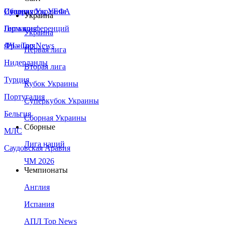
Сборная Украины
Италия
Суперкубок УЕФА
Украина
Германия
Лига конференций
Украина
Франция
ЛЧ - Top News
Первая лига
Нидерланды
Вторая лига
Турция
Кубок Украины
Португалия
Суперкубок Украины
Бельгия
Сборная Украины
Сборные
МЛС
Лига наций
Саудовская Аравия
ЧМ 2026
Чемпионаты
Англия
Испания
АПЛ Top News