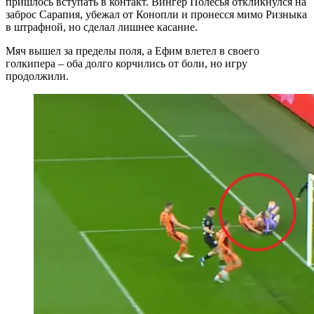
пришлось вступать в контакт. Вингер Полесья откликнулся на
заброс Сарапия, убежал от Конопли и пронесся мимо Ризныка
в штрафной, но сделал лишнее касание.
Мяч вышел за пределы поля, а Ефим влетел в своего
голкипера – оба долго корчились от боли, но игру
продолжили.