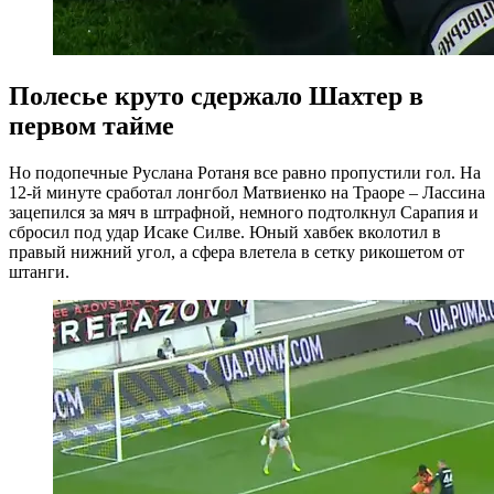
Полесье круто сдержало Шахтер в
первом тайме
Но подопечные Руслана Ротаня все равно пропустили гол. На
12-й минуте сработал лонгбол Матвиенко на Траоре – Лассина
зацепился за мяч в штрафной, немного подтолкнул Сарапия и
сбросил под удар Исаке Силве. Юный хавбек вколотил в
правый нижний угол, а сфера влетела в сетку рикошетом от
штанги.