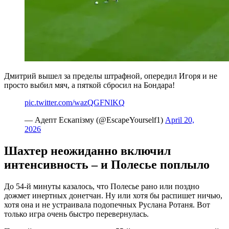
Дмитрий вышел за пределы штрафной, опередил Игоря и не
просто выбил мяч, а пяткой сбросил на Бондара!
pic.twitter.com/wazQGFNlKQ
— Адепт Ескапізму (@EscapeYourself1)
April 20,
2026
Шахтер неожиданно включил
интенсивность – и Полесье поплыло
До 54-й минуты казалось, что Полесье рано или поздно
дожмет инертных донетчан. Ну или хотя бы распишет ничью,
хотя она и не устраивала подопечных Руслана Ротаня. Вот
только игра очень быстро перевернулась.