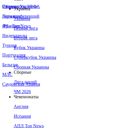
Сборная Украины
Италия
Суперкубок УЕФА
Украина
Германия
Лига конференций
Украина
Франция
ЛЧ - Top News
Первая лига
Нидерланды
Вторая лига
Турция
Кубок Украины
Португалия
Суперкубок Украины
Бельгия
Сборная Украины
Сборные
МЛС
Лига наций
Саудовская Аравия
ЧМ 2026
Чемпионаты
Англия
Испания
АПЛ Top News