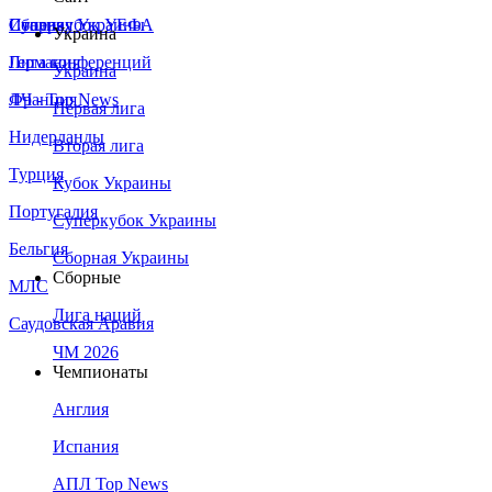
Сборная Украины
Италия
Суперкубок УЕФА
Украина
Германия
Лига конференций
Украина
Франция
ЛЧ - Top News
Первая лига
Нидерланды
Вторая лига
Турция
Кубок Украины
Португалия
Суперкубок Украины
Бельгия
Сборная Украины
Сборные
МЛС
Лига наций
Саудовская Аравия
ЧМ 2026
Чемпионаты
Англия
Испания
АПЛ Top News