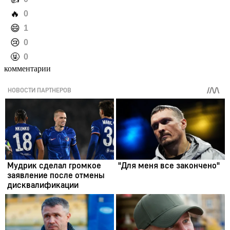
️🔥
0
️😄
1
️😢
0
️🤬
0
комментарии