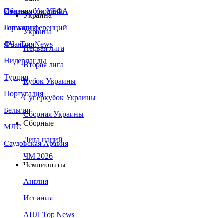
Сборная Украины
Италия
Суперкубок УЕФА
Украина
Германия
Лига конференций
Украина
Франция
ЛЧ - Top News
Первая лига
Нидерланды
Вторая лига
Турция
Кубок Украины
Португалия
Суперкубок Украины
Бельгия
Сборная Украины
Сборные
МЛС
Лига наций
Саудовская Аравия
ЧМ 2026
Чемпионаты
Англия
Испания
АПЛ Top News