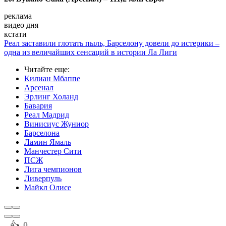
реклама
видео дня
кстати
Реал заставили глотать пыль, Барселону довели до истерики –
одна из величайших сенсаций в истории Ла Лиги
Читайте еще
:
Килиан Мбаппе
Арсенал
Эрлинг Холанд
Бавария
Реал Мадрид
Винисиус Жуниор
Барселона
Ламин Ямаль
Манчестер Сити
ПСЖ
Лига чемпионов
Ливерпуль
Майкл Олисе
️👍
0