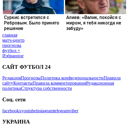
главная
матч-центр
прогнозы
футбол +
Избранное
САЙТ ФУТБОЛ 24
Редакция
Прогнозы
Политика конфиденциальности
Правила
сайту
Контакты
Правила комментирования
Редакционная
политика
Структура собственности
Соц. сети
facebook
x
youtube
instagram
telegram
viber
УКРАИНА