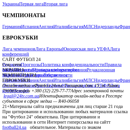
Украина
Первая лига
Вторая лига
ЧЕМПИОНАТЫ
Германия
Испания
Англия
Италия
Бельгия
МЛС
Нидерланды
Фран
ЕВРОКУБКИ
Лига чемпионов
Лига Европы
Юношеская лига УЕФА
Лига
конференций
САЙТ ФУТБОЛ 24
Редакция
Соц. сети
Прогнозы
Политика конфиденциальности
Правила
сайту
facebook
УКРАИНА
Контакты
x
youtube
Правила комментирования
instagram
telegram
viber
Редакционная
политика
Украина
ЧЕМПИОНАТЫ
Первая лига
Структура собственности
Вторая лига
Германия
ЕВРОКУБКИ
Испания
Англия
Италия
Бельгия
МЛС
Нидерланды
Фран
Лига чемпионов
Онлайн-медиа «Футбол 24»
Лига Европы
пл. Галицкая, дом. 15, м. Львов,
Юношеская лига УЕФА
Лига
конференций
79008
Телефон +380 (32) 229-77-77
Адрес электронной почты
legal@24tv.com.ua
Идентификатор онлайн-медиа в Реестре
субъектов в сфере медиа — R40-06058
21+
Материалы сайта предназначены для лиц старше 21 года
При цитировании и использовании любых материалов ссылка
на "Футбол 24" обязательна. При цитировании и
использовании в сети Интернет гиперссылка на сайтт
football24.ua
обязательное. Материалы со знаком