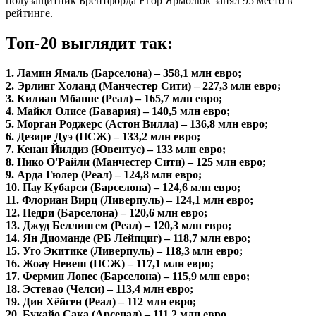
полузащитник Брентфорда Егор Ярмолюк занял 95 место в
рейтинге.
Топ-20 выглядит так:
1. Ламин Ямаль (Барселона) – 358,1 млн евро;
2. Эрлинг Холанд (Манчестер Сити) – 227,3 млн евро;
3. Килиан Мбаппе (Реал) – 165,7 млн евро;
4. Майкл Олисе (Бавария) – 140,5 млн евро;
5. Морган Роджерс (Астон Вилла) – 136,8 млн евро;
6. Дезире Дуэ (ПСЖ) – 133,2 млн евро;
7. Кенан Йилдиз (Ювентус) – 133 млн евро;
8. Нико О'Райли (Манчестер Сити) – 125 млн евро;
9. Арда Гюлер (Реал) – 124,8 млн евро;
10. Пау Кубарси (Барселона) – 124,6 млн евро;
11. Флориан Вирц (Ливерпуль) – 124,1 млн евро;
12. Педри (Барселона) – 120,6 млн евро;
13. Джуд Беллингем (Реал) – 120,3 млн евро;
14. Ян Диоманде (РБ Лейпциг) – 118,7 млн евро;
15. Уго Экитике (Ливерпуль) – 118,3 млн евро;
16. Жоау Невеш (ПСЖ) – 117,1 млн евро;
17. Фермин Лопес (Барселона) – 115,9 млн евро;
18. Эстевао (Челси) – 113,4 млн евро;
19. Дин Хёйсен (Реал) – 112 млн евро;
20. Букайо Сака (Арсенал) – 111,2 млн евро.