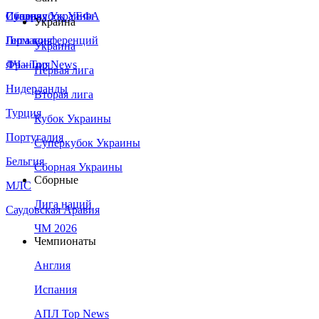
Сборная Украины
Италия
Суперкубок УЕФА
Украина
Германия
Лига конференций
Украина
Франция
ЛЧ - Top News
Первая лига
Нидерланды
Вторая лига
Турция
Кубок Украины
Португалия
Суперкубок Украины
Бельгия
Сборная Украины
Сборные
МЛС
Лига наций
Саудовская Аравия
ЧМ 2026
Чемпионаты
Англия
Испания
АПЛ Top News