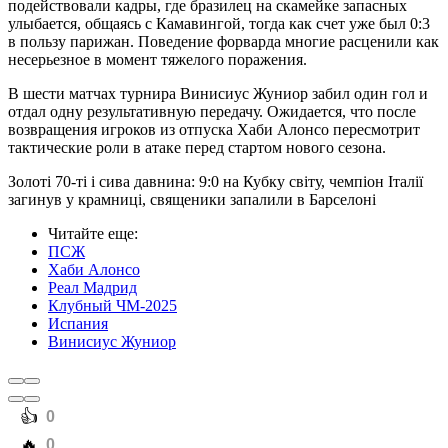
подействовали кадры, где бразилец на скамейке запасных
улыбается, общаясь с Камавингой, тогда как счет уже был 0:3
в пользу парижан. Поведение форварда многие расценили как
несерьезное в момент тяжелого поражения.
В шести матчах турнира Винисиус Жуниор забил один гол и
отдал одну результативную передачу. Ожидается, что после
возвращения игроков из отпуска Хаби Алонсо пересмотрит
тактические роли в атаке перед стартом нового сезона.
Золоті 70-ті і сива давнина: 9:0 на Кубку світу, чемпіон Італії
загинув у крамниці, священики запалили в Барселоні
Читайте еще
:
ПСЖ
Хаби Алонсо
Реал Мадрид
Клубный ЧМ-2025
Испания
Винисиус Жуниор
️👍
0
️🔥
0