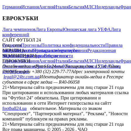
Германия
Испания
Англия
Италия
Бельгия
МЛС
Нидерланды
Фран
ЕВРОКУБКИ
Лига чемпионов
Лига Европы
Юношеская лига УЕФА
Лига
конференций
САЙТ ФУТБОЛ 24
Редакция
Соц. сети
Прогнозы
Политика конфиденциальности
Правила
сайту
facebook
УКРАИНА
Контакты
x
youtube
Правила комментирования
instagram
telegram
viber
Редакционная
политика
Украина
ЧЕМПИОНАТЫ
Первая лига
Структура собственности
Вторая лига
Германия
ЕВРОКУБКИ
Испания
Англия
Италия
Бельгия
МЛС
Нидерланды
Фран
Лига чемпионов
Онлайн-медиа «Футбол 24»
Лига Европы
пл. Галицкая, дом. 15, м. Львов,
Юношеская лига УЕФА
Лига
конференций
79008
Телефон +380 (32) 229-77-77
Адрес электронной почты
legal@24tv.com.ua
Идентификатор онлайн-медиа в Реестре
субъектов в сфере медиа — R40-06058
21+
Материалы сайта предназначены для лиц старше 21 года
При цитировании и использовании любых материалов ссылка
на "Футбол 24" обязательна. При цитировании и
использовании в сети Интернет гиперссылка на сайтт
football24.ua
обязательное. Материалы со знаком
"Спецпроект", "Партнерский материал", "Реклама", "Новости
компаний" публикуем на правах рекламы.
21+
Материалы сайта предназначены для лиц старше 21 года
Все права защищены. © 2005 -
2026
, ЧАО