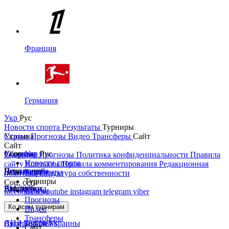
Франция
Германия
Укр
Рус
Новости спорта
Результаты
Турниры
Украина
Статьи
Прогнозы
Видео
Трансферы
Сайт
Сайт
Украина
Сборные
Укр
Рус
Редакция
Прогнозы
Политика конфиденциальности
Правила
Новости спорта
сайту
Контакты
Правила комментирования
Редакционная
Первая лига
Лига наций
Чемпионаты
Результаты
политика
Структура собственности
Турниры
Соц. сети
Вторая лига
ЧМ 2026
Англия
Еврокубки
Статьи
facebook
x
youtube
instagram
telegram
viber
Прогнозы
Кубок Украины
Испания
Лига чемпионов
Ко всем турнирам
Видео
Трансферы
Суперкубок Украины
АПЛ Top News
Лига Европы
Сайт