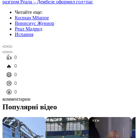
разгром Реала – Дембеле оформил гол+пас
Читайте еще
:
Килиан Мбаппе
Винисиус Жуниор
Реал Мадрид
Испания
️👍
0
️🔥
0
️😄
0
️😢
0
️🤬
0
комментарии