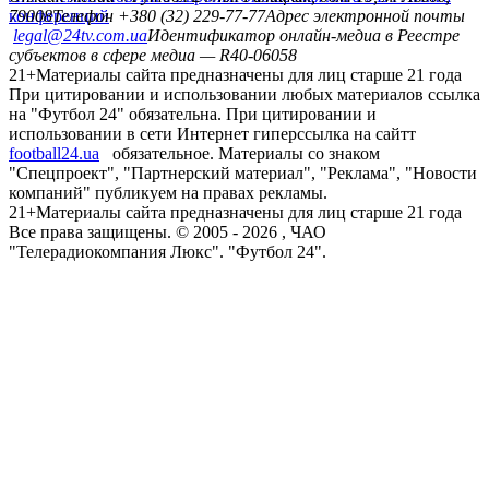
конференций
79008
Телефон +380 (32) 229-77-77
Адрес электронной почты
legal@24tv.com.ua
Идентификатор онлайн-медиа в Реестре
субъектов в сфере медиа — R40-06058
21+
Материалы сайта предназначены для лиц старше 21 года
При цитировании и использовании любых материалов ссылка
на "Футбол 24" обязательна. При цитировании и
использовании в сети Интернет гиперссылка на сайтт
football24.ua
обязательное. Материалы со знаком
"Спецпроект", "Партнерский материал", "Реклама", "Новости
компаний" публикуем на правах рекламы.
21+
Материалы сайта предназначены для лиц старше 21 года
Все права защищены. © 2005 -
2026
, ЧАО
"Телерадиокомпания Люкс". "Футбол 24".