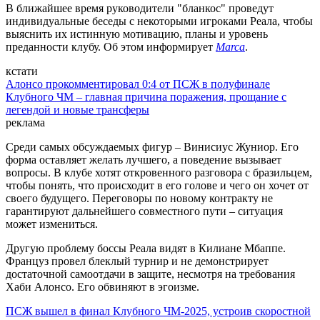
В ближайшее время руководители "бланкос" проведут
индивидуальные беседы с некоторыми игроками Реала, чтобы
выяснить их истинную мотивацию, планы и уровень
преданности клубу. Об этом информирует
Marca
.
кстати
Алонсо прокомментировал 0:4 от ПСЖ в полуфинале
Клубного ЧМ – главная причина поражения, прощание с
легендой и новые трансферы
реклама
Среди самых обсуждаемых фигур – Винисиус Жуниор. Его
форма оставляет желать лучшего, а поведение вызывает
вопросы. В клубе хотят откровенного разговора с бразильцем,
чтобы понять, что происходит в его голове и чего он хочет от
своего будущего. Переговоры по новому контракту не
гарантируют дальнейшего совместного пути – ситуация
может измениться.
Другую проблему боссы Реала видят в Килиане Мбаппе.
Француз провел блеклый турнир и не демонстрирует
достаточной самоотдачи в защите, несмотря на требования
Хаби Алонсо. Его обвиняют в эгоизме.
ПСЖ вышел в финал Клубного ЧМ-2025, устроив скоростной