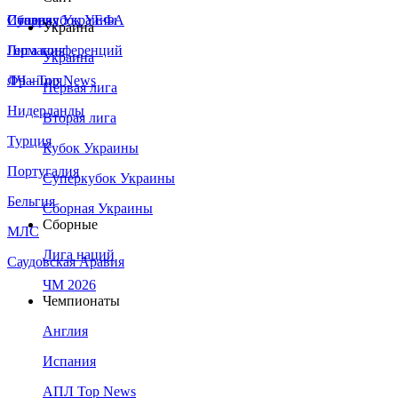
Сборная Украины
Италия
Суперкубок УЕФА
Украина
Германия
Лига конференций
Украина
Франция
ЛЧ - Top News
Первая лига
Нидерланды
Вторая лига
Турция
Кубок Украины
Португалия
Суперкубок Украины
Бельгия
Сборная Украины
Сборные
МЛС
Лига наций
Саудовская Аравия
ЧМ 2026
Чемпионаты
Англия
Испания
АПЛ Top News