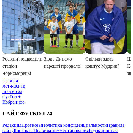
главная
матч-центр
прогнозы
футбол +
Избранное
САЙТ ФУТБОЛ 24
Редакция
Прогнозы
Политика конфиденциальности
Правила
сайту
Контакты
Правила комментирования
Редакционная