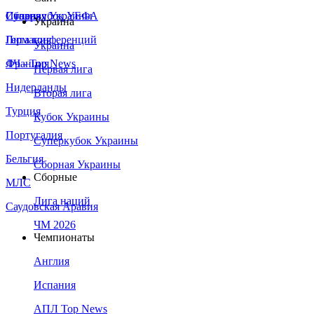
Сборная Украины
Италия
Суперкубок УЕФА
Украина
Германия
Лига конференций
Украина
Франция
ЛЧ - Top News
Первая лига
Нидерланды
Вторая лига
Турция
Кубок Украины
Португалия
Суперкубок Украины
Бельгия
Сборная Украины
Сборные
МЛС
Лига наций
Саудовская Аравия
ЧМ 2026
Чемпионаты
Англия
Испания
АПЛ Top News