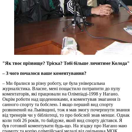
"Як твоє прізвище? Тріска? Тобі більше личитиме Колода"
– З чого почалося ваше коментування?
– Ми бралися за різну роботу, це була універсальна
журналістика. Власне, мені пощастило потрапити до пулу
коментаторів, які працювали на Олімпіаді-1998 у Нагано.
Окрім роботи над щоденниками, я коментував змагання із
санного спорту та бобслею. І якщо перший вид спорту
розвинений на Львівщині, тож я мав змогу почерпнути знання
від тренерів чи у бібліотеці, то про бобслей знав менше. Однак
коли тобі 26 років, то байдуже, який вид спорту дістався. Я
був готовий коментувати будь-що. На згадку про Нагано маю
грамоту та копію олімпійської медалі від очільника МОК