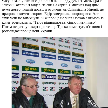
Часу обмаль, тож все робилося нашвидкуруч. І замість фрази
"піски Сахари" я видав "пІски Сахари". Сміялися над цим
дуже довго. Інший досвід я отримав на Олімпіаді в Японії, де
працював коментатором. Ефір завершив, попрощався. Але
звук мені не вимкнули. Я ж про це не знав і почав з кимось із
колег розмовляти: "Та от відпрацював, сідаю пити пиво".
Потім не раз чув жарт про те, що Тріска коментує, п’є пиво і
розповідає про це всій Україні.