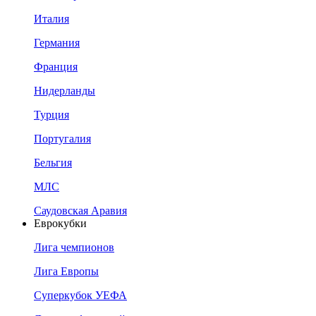
Италия
Германия
Франция
Нидерланды
Турция
Португалия
Бельгия
МЛС
Саудовская Аравия
Еврокубки
Лига чемпионов
Лига Европы
Суперкубок УЕФА