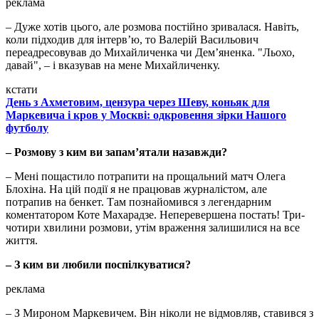
реклама
– Дуже хотів цього, але розмова постійно зривалася. Навіть,
коли підходив для інтерв’ю, то Валерій Васильович
переадресовував до Михайличенка чи Дем’яненка. "Льохо,
давай", – і вказував на мене Михайличенку.
кстати
День з Ахметовим, цензура через Шеву, коньяк для
Маркевича і кров у Москві: одкровення зірки Нашого
футболу
– Розмову з ким ви запам’ятали назавжди?
– Мені пощастило потрапити на прощальний матч Олега
Блохіна. На цій події я не працював журналістом, але
потрапив на бенкет. Там познайомився з легендарним
коментатором Коте Махарадзе. Неперевершена постать! Три-
чотири хвилини розмови, утім враження залишилися на все
життя.
– З ким ви любили поспілкуватися?
реклама
– З Мироном Маркевичем. Він ніколи не відмовляв, ставився з