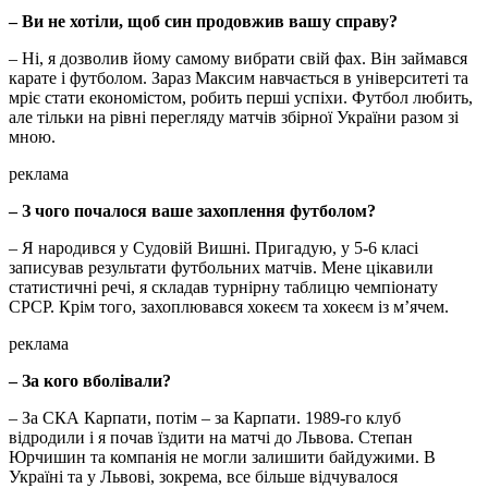
– Ви не хотіли, щоб син продовжив вашу справу?
– Ні, я дозволив йому самому вибрати свій фах. Він займався
карате і футболом. Зараз Максим навчається в університеті та
мріє стати економістом, робить перші успіхи. Футбол любить,
але тільки на рівні перегляду матчів збірної України разом зі
мною.
реклама
– З чого почалося ваше захоплення футболом?
– Я народився у Судовій Вишні. Пригадую, у 5-6 класі
записував результати футбольних матчів. Мене цікавили
статистичні речі, я складав турнірну таблицю чемпіонату
СРСР. Крім того, захоплювався хокеєм та хокеєм із м’ячем.
реклама
– За кого вболівали?
– За СКА Карпати, потім – за Карпати. 1989-го клуб
відродили і я почав їздити на матчі до Львова. Степан
Юрчишин та компанія не могли залишити байдужими. В
Україні та у Львові, зокрема, все більше відчувалося