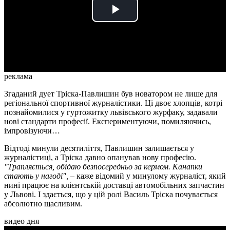
Play
Video
реклама
Згаданий дует Тріска-Павлишин був новатором не лише для
регіональної спортивної журналістики. Ці двоє хлопців, котрі
познайомилися у гуртожитку львівського журфаку, задавали
нові стандарти професії. Експериментуючи, помиляючись,
імпровізуючи…
Відтоді минули десятиліття, Павлишин залишається у
журналістиці, а Тріска давно опанував нову професію.
"Трапляється, обідаю безпосередньо за кермом. Канапки
стають у нагоді",
– каже відомий у минулому журналіст, який
нині працює на клієнтській доставці автомобільних запчастин
у Львові. І здається, що у цій ролі Василь Тріска почувається
абсолютно щасливим.
видео дня