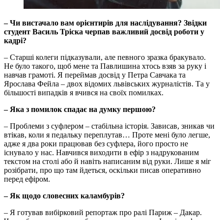
– Чи вистачало вам орієнтирів для наслідування? Звідки
студент Василь Тріска черпав важливий досвід роботи у
кадрі?
– Старші колеги підказували, але певного зразка бракувало.
Не було такого, щоб мене та Павлишина хтось взяв за руку і
навчав грамоті. Я переймав досвід у Петра Савчака та
Ярослава Фейла – двох відомих львівських журналістів. Та у
більшості випадків я вчився на своїх помилках.
– Яка з помилок спадає на думку першою?
– Проблеми з суфлером – стабільна історія. Зависав, зникав чи
втікав, коли я педальку переплутав… Проте мені було легше,
адже я два роки працював без суфлера, його просто не
існувало у нас. Навчився виходити в ефір з надрукованим
текстом на столі або й навіть написаним від руки. Лише я міг
розібрати, про що там йдеться, оскільки писав оперативно
перед ефіром.
– Як щодо словесних каламбурів?
– Я готував вибірковий репортаж про ралі Париж – Дакар.