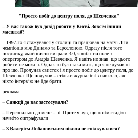
"Просто побіг до центру поля, до Шевченка"
– У вас також був довід роботи у Києві. Зовсім інший
масштаб?
– 1997-го я стажувався у столиці та працював на матчі Ліги
чемпіонів між Динамо та Барселоною. Одразу після того
поєдинку, який кияни виграли 3:0, я вибіг на поле з
оператором до Андрія Шевченка. Я навіть не знав, що цього
робити не можна. Однак то була така мить, що я не думав ні
про що. Пролунав свисток і я просто побіг до центру поля, до
Шевченка. Ще подумав – стільки журналістів навколо, але
ніхто інтерв’ю не йде брати.
реклама
– Санкції до вас застосували?
– Персонально до мене – ні. Проте я чув, що потім стадіон
начебто оштрафували.
– З Валерієм Лобановським ніколи не спілкувалися?