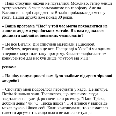
– Наші стосунки ніколи не псувалися. Можливо, тепер менше
зустрічаємося, більше розмовляємо по телефону. Але на
Василя та на дні народження Віталік приїжджає до мене у
гості. Нашій дружбі вже понад 30 років.
– Ваша програма "Пас" у той час могла похвалитися не
лише оглядами українських матчів. Як вам вдавалося
діставати хайлайти іноземних чемпіонатів?
– Це все Віталік. Він списував матеріали з Eurosport,
EuroNews, перекладав це все. Насправді в Україні ми одними
з перших запустили таку програму. Загальнонаціональним
конкурентом для нас був лише "Футбол від УТН".
реклама
– На піку популярності вам було знайоме відчуття зіркової
хвороби?
– Спочатку мені подобалося перебувати у кадрі. Це затягує.
Потім банально звик. Траплялося, що незнайомі люди
зверталися на вулиці, розпочинали розмову: "Пане Тріска,
добрий день!" чи "О, Тріска пішов"… Я вітався у відповідь,
махав рукою і йшов собі. Коли критикували, то я намагався
навести аргументи, якщо цього вимагала ситуація.