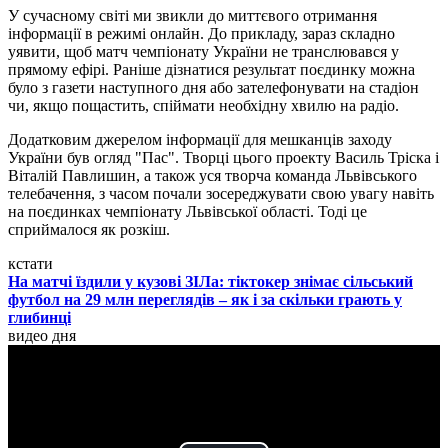
У сучасному світі ми звикли до миттєвого отримання
інформації в режимі онлайн. До прикладу, зараз складно
уявити, щоб матч чемпіонату України не транслювався у
прямому ефірі. Раніше дізнатися результат поєдинку можна
було з газети наступного дня або зателефонувати на стадіон
чи, якщо пощастить, спіймати необхідну хвилю на радіо.
Додатковим джерелом інформації для мешканців заходу
України був огляд "Пас". Творці цього проекту Василь Тріска і
Віталій Павлишин, а також уся творча команда Львівського
телебачення, з часом почали зосереджувати свою увагу навіть
на поєдинках чемпіонату Львівської області. Тоді це
сприймалося як розкіш.
кстати
На матчі їздили у кузові ЗІЛа: тіктокер знімає сільський
футбол на 29 млн переглядів – як і за скільки грають у
глибинці
видео дня