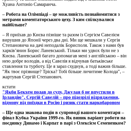
Хуана Антоніо Самаранча.
– Робота на Олімпіаді – це можливість познайомитися з
метрами коментаторського цеху. З ким спілкувалися
найбільше?
– Я приїхав до Києва пізніше та разом із Сергієм Савелієм
вирушив до Японії через два дні. Ми ще мешкали у Сергія
Степановича на дачі неподалік Борисполя. Також з нами був
харків’янин Борис Ланевський. Тільки ми удвох були не з
Києва. Ланевський багато допомагав мені з англійською – він
нею добре володів, а від Савелія я відчував батьківське
ставлення та турботу. Це я зараз схуднув, а тоді важив більше.
"Як твоє прізвище? Тріска? Тобі більше личитиме Колода", –
жартував Сергій Степанович.
кстати
"Якби Бекхем подав до суду, Джулая б не впустили в
Ірландію". Сергій Савелій – про підозрілі відрядження,
відмову від поїздки в Росію і ризик стати наркобароном
– Ще одна знакова подія в супроводі вашого коментаря –
фінал Кубка України 1999-го. Як виник варіант роботи на
поєдинку Динамо і Карпат в парі з Олексієм Семененком?