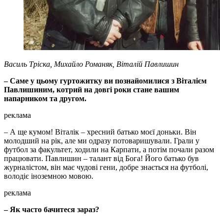
Василь Тріска, Михайло Романяк, Віталій Павлишин
– Саме у цьому гуртожитку ви познайомилися з Віталієм
Павлишиним, котрий на довгі роки стане вашим
напарником та другом.
реклама
– А ще кумом! Віталік – хресний батько моєї доньки. Він
молодший на рік, але ми одразу потоваришували. Грали у
футбол за факультет, ходили на Карпати, а потім почали разом
працювати. Павлишин – талант від Бога! Його батько був
журналістом, він має чудові гени, добре знається на футболі,
володіє іноземною мовою.
реклама
– Як часто бачитеся зараз?