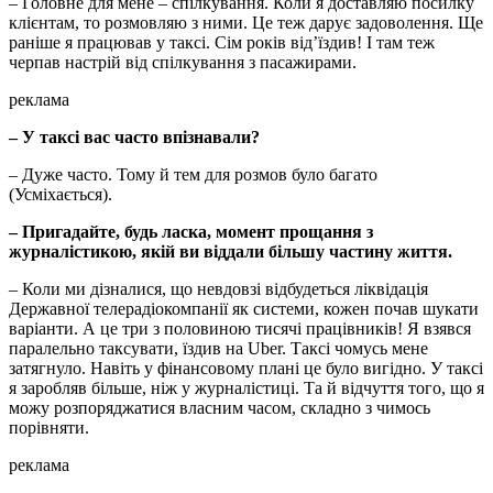
– Головне для мене – спілкування. Коли я доставляю посилку
клієнтам, то розмовляю з ними. Це теж дарує задоволення. Ще
раніше я працював у таксі. Сім років від’їздив! І там теж
черпав настрій від спілкування з пасажирами.
реклама
– У таксі вас часто впізнавали?
– Дуже часто. Тому й тем для розмов було багато
(Усміхається).
– Пригадайте, будь ласка, момент прощання з
журналістикою, якій ви віддали більшу частину життя.
– Коли ми дізналися, що невдовзі відбудеться ліквідація
Державної телерадіокомпанії як системи, кожен почав шукати
варіанти. А це три з половиною тисячі працівників! Я взявся
паралельно таксувати, їздив на Uber. Таксі чомусь мене
затягнуло. Навіть у фінансовому плані це було вигідно. У таксі
я заробляв більше, ніж у журналістиці. Та й відчуття того, що я
можу розпоряджатися власним часом, складно з чимось
порівняти.
реклама