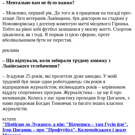
– Ментально вам не було важко?
– Можливо, перший рік. До того ж я працював на посаді прес-
аташе Ліги ветеранів Львівщини, був диктором на стадіоні у
Новояворівську і дотепер коментую матчі місцевого Гірника.
Тобто на рівні хобі футбол залишився у моєму житті. Спортом
цікавлюся, як і тоді. Я порвав із цією сферою, проте
вболівальником бути не перестав.
реклама
– Що відчували, коли забирали трудову книжку з
Львівського телебачення?
– Згадував 25 років, які пролетіли дуже швидко. У моїй
трудовій був лише один роботодавець: сім років я
відпрацював журналістом, вісімнадцять років – керівником
відділу спортивних програм. Журналістика – це ще й про
вихованців. Колись у нас практику проходив Ігор Циганик, з
нами працював Богдан Тимовчак та багато інших класних
журналістів.
кстати
"Підбігаю до Лужного, а він: "Відчепись – там Гусін йде".
Ігор Циганик – про "Профутбол", Коломойського і зраду