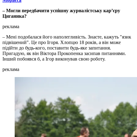
Мораєса
– Могли передбачити успішну журналістську кар’єру
Циганика?
реклама
– Мені подобалася його наполегливість. Знаєте, кажуть "язик
підвішений". Це про Ігоря. Хлопцю 18 років, а він може
підійти до будь-кого, поставити будь-яке запитання.
Пригадую, як він Віктора Прокопенка засипав питаннями.
Інший побоявся б, а Ігор виконував свою роботу.
реклама