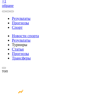
+
1
обране
Результаты
Прогнозы
Спорт
Новости спорта
Результаты
Турниры
Статьи
Прогнозы
Трансферы
топ