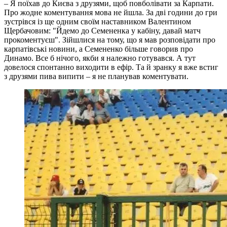
– Я поїхав до Києва з друзями, щоб повболівати за Карпати.
Про жодне коментування мова не йшла. За дві години до гри
зустрівся із ще одним своїм наставником Валентином
Щербачовим: "Йдемо до Семененка у кабіну, давай матч
прокоментуєш". Зійшлися на тому, що я мав розповідати про
карпатівські новини, а Семененко більше говорив про
Динамо. Все б нічого, якби я належно готувався. А тут
довелося спонтанно виходити в ефір. Та й зранку я вже встиг
з друзями пива випити – я не планував коментувати.