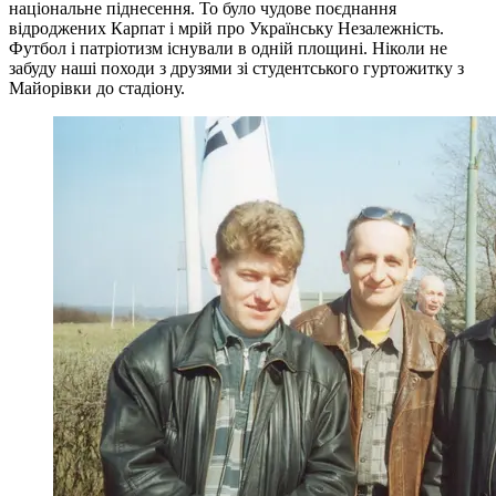
національне піднесення. То було чудове поєднання
відроджених Карпат і мрій про Українську Незалежність.
Футбол і патріотизм існували в одній площині. Ніколи не
забуду наші походи з друзями зі студентського гуртожитку з
Майорівки до стадіону.