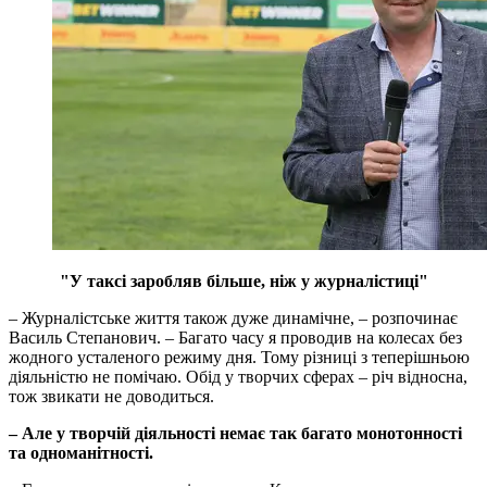
"У таксі заробляв більше, ніж у журналістиці"
– Журналістське життя також дуже динамічне, – розпочинає
Василь Степанович. – Багато часу я проводив на колесах без
жодного усталеного режиму дня. Тому різниці з теперішньою
діяльністю не помічаю. Обід у творчих сферах – річ відносна,
тож звикати не доводиться.
– Але у творчій діяльності немає так багато монотонності
та одноманітності.